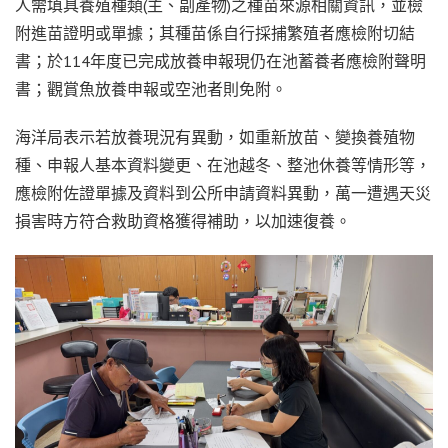
人需填具養殖種類(主、副產物)之種苗來源相關資訊，並檢
附進苗證明或單據；其種苗係自行採捕繁殖者應檢附切結
書；於114年度已完成放養申報現仍在池蓄養者應檢附聲明
書；觀賞魚放養申報或空池者則免附。
海洋局表示若放養現況有異動，如重新放苗、變換養殖物
種、申報人基本資料變更、在池越冬、整池休養等情形等，
應檢附佐證單據及資料到公所申請資料異動，萬一遭遇天災
損害時方符合救助資格獲得補助，以加速復養。