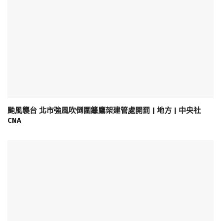
颱風襲台 北市強風吹倒圍籬鷹架建管處開罰 | 地方 | 中央社
CNA