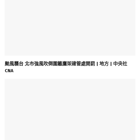
颱風襲台 北市強風吹倒圍籬鷹架建管處開罰 | 地方 | 中央社
CNA