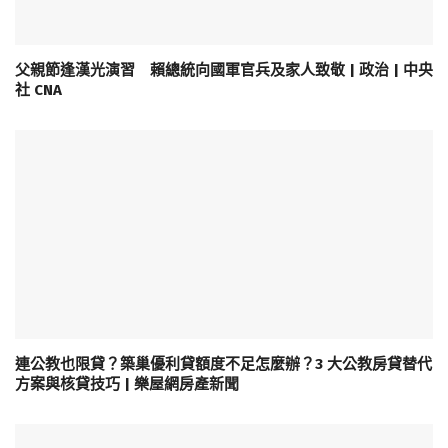
父親節逢漢光演習 賴總統向國軍官兵及家人致敬 | 政治 | 中央
社 CNA
連公教也限貸？築巢優利貸額度不足怎麼辦？3 大公教房貸替代
方案與核貸技巧 | 樂屋網房產新聞