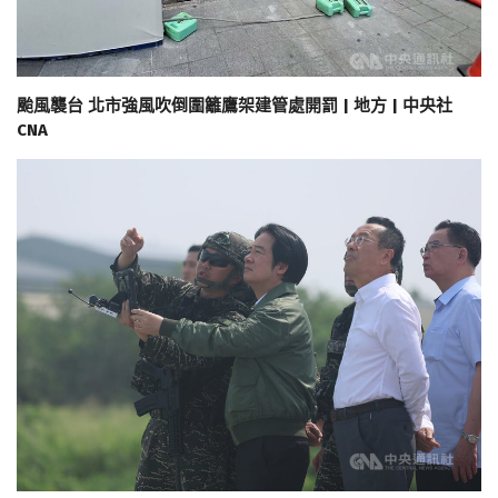
颱風襲台 北市強風吹倒圍籬鷹架建管處開罰 | 地方 | 中央社
CNA