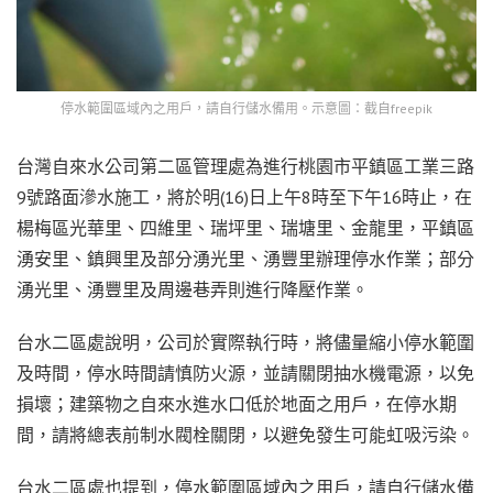
停水範圍區域內之用戶，請自行儲水備用。示意圖：截自freepik
台灣自來水公司第二區管理處為進行桃園市平鎮區工業三路
9號路面滲水施工，將於明(16)日上午8時至下午16時止，在
楊梅區光華里、四維里、瑞坪里、瑞塘里、金龍里，平鎮區
湧安里、鎮興里及部分湧光里、湧豐里辦理停水作業；部分
湧光里、湧豐里及周邊巷弄則進行降壓作業。
台水二區處說明，公司於實際執行時，將儘量縮小停水範圍
及時間，停水時間請慎防火源，並請關閉抽水機電源，以免
損壞；建築物之自來水進水口低於地面之用戶，在停水期
間，請將總表前制水閥栓關閉，以避免發生可能虹吸污染。
台水二區處也提到，停水範圍區域內之用戶，請自行儲水備