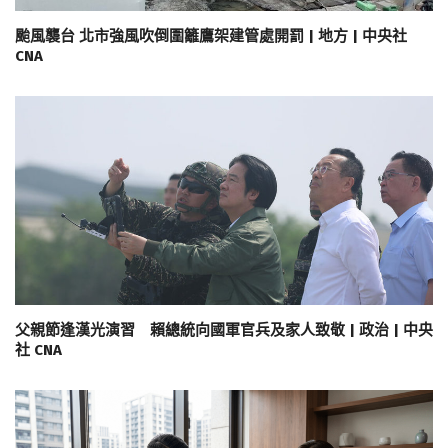
颱風襲台 北市強風吹倒圍籬鷹架建管處開罰 | 地方 | 中央社
CNA
父親節逢漢光演習 賴總統向國軍官兵及家人致敬 | 政治 | 中央
社 CNA