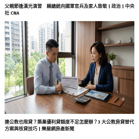
父親節逢漢光演習 賴總統向國軍官兵及家人致敬 | 政治 | 中央
社 CNA
連公教也限貸？築巢優利貸額度不足怎麼辦？3 大公教房貸替代
方案與核貸技巧 | 樂屋網房產新聞