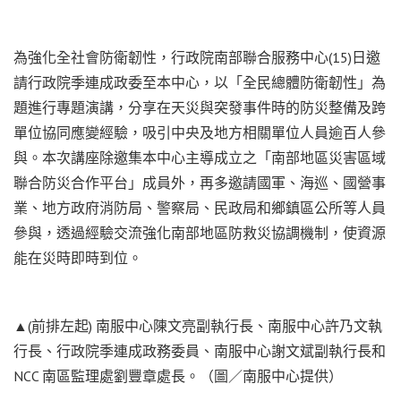
為強化全社會防衛韌性，行政院南部聯合服務中心(15)日邀
請行政院季連成政委至本中心，以「全民總體防衛韌性」為
題進行專題演講，分享在天災與突發事件時的防災整備及跨
單位協同應變經驗，吸引中央及地方相關單位人員逾百人參
與。本次講座除邀集本中心主導成立之「南部地區災害區域
聯合防災合作平台」成員外，再多邀請國軍、海巡、國營事
業、地方政府消防局、警察局、民政局和鄉鎮區公所等人員
參與，透過經驗交流強化南部地區防救災協調機制，使資源
能在災時即時到位。
▲(前排左起) 南服中心陳文亮副執行長、南服中心許乃文執
行長、行政院季連成政務委員、南服中心謝文斌副執行長和
NCC 南區監理處劉豐章處長。（圖／南服中心提供）