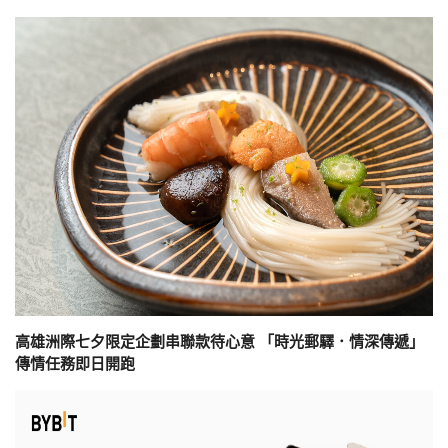
高雄洲際七夕限定企劃串聯款待心意 「時光郵驛．情深傳遞」
傳情任務即日開跑