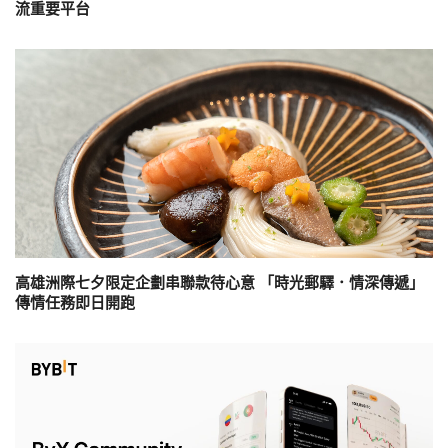
流重要平台
高雄洲際七夕限定企劃串聯款待心意 「時光郵驛．情深傳遞」
傳情任務即日開跑