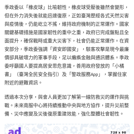
季政委以「橡皮球」比喻韌性，橡皮球受壓後雖然會變形，
但在外力消失後就能迅速復原，正如臺灣歷經各式天然災害
與疫情後，仍能屹立不搖，維持政府機制的正常運作。國家
關鍵基礎措施是國家韌性的重中之重，政府已完成盤點且全
面提升，確保戰時或重大災害下，社會仍能正常運作。在資
安部分，季政委強調「資安即國安」，駭客攻擊是現今最廉
價卻具破壞力的軍事手段，足以癱瘓金融與通訊體系。季政
委呼籲國人要提高居安思危意識，善用政府發放的「小橘
書」（臺灣全民安全指引）及「警政服務App」，掌握住家
附近的避難資訊。
透過本次分享，與會人員更加了解第一線防救災的運作與挑
戰。未來南服中心將持續推動中央與地方協作，提升災前整
備、災中應變及災後復原重建效能，強化整體社會韌性。