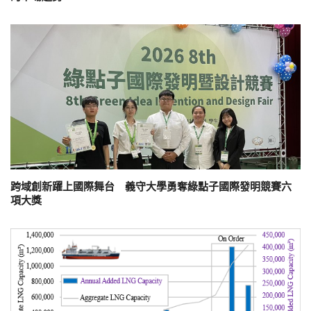
跨域創新躍上國際舞台 義守大學勇奪綠點子國際發明競賽六
項大獎