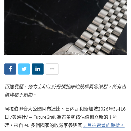
百達翡麗、勞力士和江詩丹頓腕錶的競標異常激烈，所有出
價均超乎預期。
阿拉伯聯合大公國阿布達比、日內瓦和新加坡
2026年5月16
日
/美通社/ — FutureGrail 為古董腕錶估值樹立新的里程
碑，來自 40 多個國家的收藏家參與其
5 月拍賣會的競標。