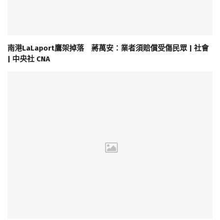
南港LaLaport鷹架掉落 蔣萬安：業者須賠償受傷民眾 | 社會
| 中央社 CNA