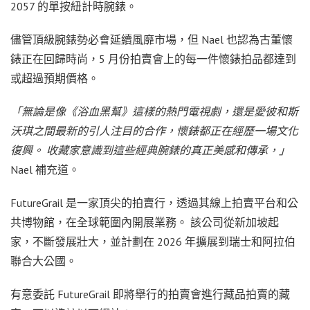
2057 的單按紐計時腕錶。
儘管頂級腕錶勢必會延續風靡市場，但 Nael 也認為古董懷
錶正在回歸時尚，5 月份拍賣會上的每一件懷錶拍品都達到
或超過預期價格。
「無論是像《浴血黑幫》這樣的熱門電視劇，還是愛彼和斯
沃琪之間最新的引人注目的合作，懷錶都正在經歷一場文化
復興。 收藏家意識到這些經典腕錶的真正美感和傳承，」
Nael 補充道。
FutureGrail 是一家頂尖的拍賣行，透過其線上拍賣平台和公
共博物館，在全球範圍內開展業務。 該公司從新加坡起
家，不斷發展壯大，並計劃在 2026 年擴展到瑞士和阿拉伯
聯合大公國。
有意委託 FutureGrail 即將舉行的拍賣會進行藏品拍賣的藏