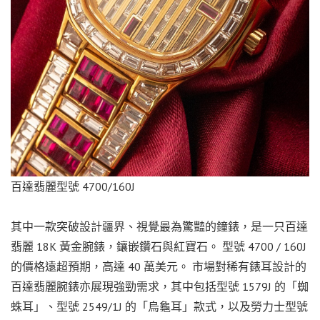
百達翡麗型號 4700/160J
其中一款突破設計疆界、視覺最為驚豔的鐘錶，是一只百達
翡麗 18K 黃金腕錶，鑲嵌鑽石與紅寶石。 型號 4700 / 160J
的價格遠超預期，高達 40 萬美元。 市場對稀有錶耳設計的
百達翡麗腕錶亦展現強勁需求，其中包括型號 1579J 的「蜘
蛛耳」、型號 2549/1J 的「烏龜耳」款式，以及勞力士型號