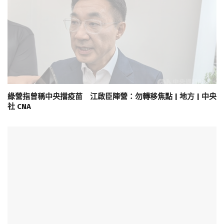
綠營指曾稱中央擋疫苗 江啟臣陣營：勿轉移焦點 | 地方 | 中央
社 CNA