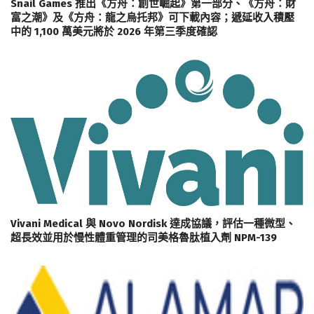
Snail Games 推出《方舟：創世崛起》第一部分、《方舟：財
富之潮》及《方舟：龍之烏托邦》可下載內容；遞延收入積壓
中的 1,100 萬美元將於 2026 年第三季度確認
Vivani Medical 與 Novo Nordisk 達成協議，評估一種微型、
超長效並用於慢性體重管理的司美格魯肽植入劑 NPM-139