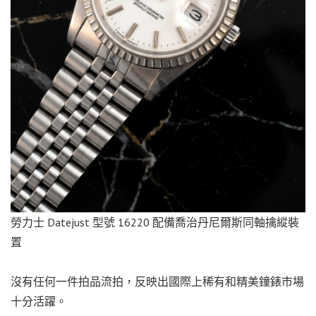
勞力士 Datejust 型號 16220 配備喬治丹尼爾斯同軸擒縱裝
置
沒有任何一件拍品流拍，反映出國際上稀有和精美鐘錶市場
十分活躍。