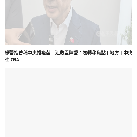
綠營指曾稱中央擋疫苗 江啟臣陣營：勿轉移焦點 | 地方 | 中央
社 CNA