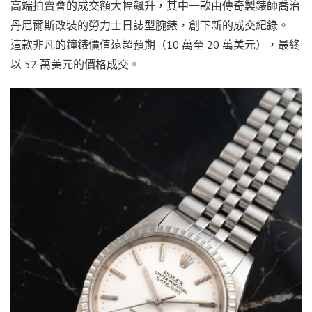
高端拍賣會的成交額大幅飆升，其中一款由傳奇製錶師喬治
丹尼爾斯改裝的勞力士日誌型腕錶，創下新的成交紀錄。
這款非凡的鐘錶價值遠超預期（10 萬至 20 萬美元），最終
以 52 萬美元的價格成交。