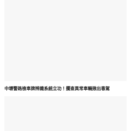
中壢警路檢車牌辨識系統立功！攔查異常車輛揪出毒駕