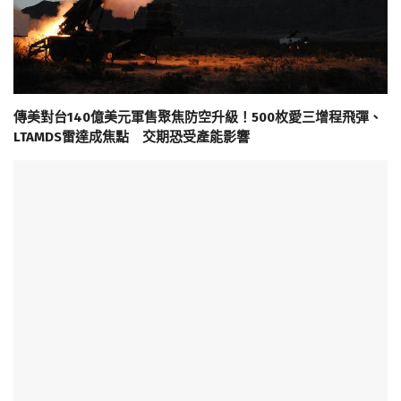
傳美對台140億美元軍售聚焦防空升級！500枚愛三增程飛彈、
LTAMDS雷達成焦點 交期恐受產能影響