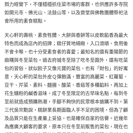
戮力經營下，不僅穩穩抓住菜市場的客群，也供應許多寺院
如開元寺、佛光山、法鼓山等，以及齋堂與佛教團體祭祀法
會所用的素食糕點。
天心軒的壽桃、素食牲醴、大餅與香餅等以皮軟餡香為最大
特色而成為店內的招牌；糕仔質地細緻，入口滑順、食用後
不會卡喉，也十分受素食者的喜愛；最知名的還有重陽節的
麻糬與冬至菜包。過去府城冬至除了吃冬至圓外，還有吃菜
包的習俗，狀似餃子又像元寶的菜包，也有「財包」的好寓
意，天心軒的菜包外皮Ｑ彈飽滿，豐富的高麗菜、紅蘿蔔、
豆干、芹菜、素料、麵腸、酸菜、香菇等多種餡料，再加上
花生糖粉的鹹香滋味，成了冬至限定的古早味名點，每到冬
至前就造成預購熱潮，手腳不夠快的民眾根本搶購不到。第
三代吳宗勳說，糕餅業長期面臨人手不足的困境，但為了顧
及品質只能在生產量上妥協，也是確保自家的信譽。近幾年
為應廣大顧客的要求，原本只在冬至前販售的菜包，現在也