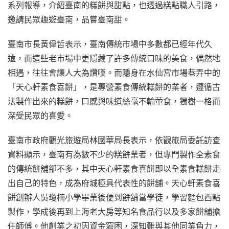
系列報導，介紹臺南的糕餅與甜點，也透過糕點職人引路，
邀請民眾趣遊臺南，品嘗臺南甜。
臺南市長黃偉哲表示，臺南傳統市場中多數都已經年代久
遠，而這些老市場中更隱藏了許多傳統口味的美食，偶然地
相遇，往往會讓人大為讚嘆。而隱身在水仙宮市場巷弄中的
「天心軒素食喜餅」，是專營素食傳統糕餅的業者，遵循古
法製作出來的糕餅，口感與味道絲毫不輸葷食，獨樹一格而
深受民眾的喜愛。
臺南市政府觀光旅遊局林國華局長表示，依觀旅局委託訪查
資料顯示，臺南有為數不少的糕餅業者，但專門製作全素食
的傳統餅舖卻不多，其中天心軒素食喜餅即以全素食糕餅走
出自己的特色，成為府城極具代表性的餅舖。天心軒素食喜
餅創辦人吳瓊楠小學畢業後便到餅舖當學徒，學習麵包西點
製作，學成後再到上海老大房等知名食品行以及多家餅舖擔
任師傅。他創業之初因資金窘困，深知難與其他同業角力，