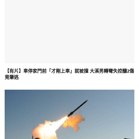
【有片】車停家門前「才剛上車」就被撞 大溪男轉彎失控釀2傷
竟肇逃