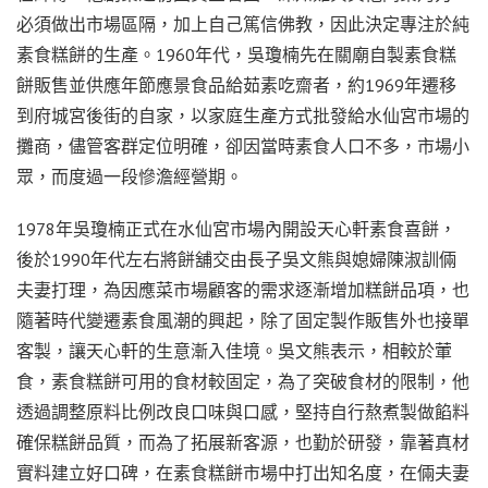
必須做出市場區隔，加上自己篤信佛教，因此決定專注於純
素食糕餅的生產。1960年代，吳瓊楠先在關廟自製素食糕
餅販售並供應年節應景食品給茹素吃齋者，約1969年遷移
到府城宮後街的自家，以家庭生產方式批發給水仙宮市場的
攤商，儘管客群定位明確，卻因當時素食人口不多，市場小
眾，而度過一段慘澹經營期。
1978年吳瓊楠正式在水仙宮市場內開設天心軒素食喜餅，
後於1990年代左右將餅舖交由長子吳文熊與媳婦陳淑訓倆
夫妻打理，為因應菜市場顧客的需求逐漸增加糕餅品項，也
隨著時代變遷素食風潮的興起，除了固定製作販售外也接單
客製，讓天心軒的生意漸入佳境。吳文熊表示，相較於葷
食，素食糕餅可用的食材較固定，為了突破食材的限制，他
透過調整原料比例改良口味與口感，堅持自行熬煮製做餡料
確保糕餅品質，而為了拓展新客源，也勤於研發，靠著真材
實料建立好口碑，在素食糕餅市場中打出知名度，在倆夫妻