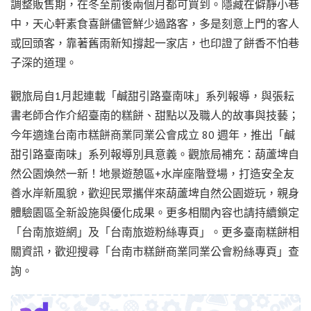
調整販售期，在冬至前後兩個月都可買到。隱藏在僻靜小巷
中，天心軒素食喜餅儘管鮮少過路客，多是刻意上門的客人
或回頭客，靠著舊雨新知撐起一家店，也印證了餅香不怕巷
子深的道理。
觀旅局自1月起連載「鹹甜引路臺南味」系列報導，與張耘
書老師合作介紹臺南的糕餅、甜點以及職人的故事與技藝；
今年適逢台南市糕餅商業同業公會成立 80 週年，推出「鹹
甜引路臺南味」系列報導別具意義。觀旅局補充：葫蘆埤自
然公園煥然一新！地景遊憩區+水岸座階登場，打造安全友
善水岸新風貌，歡迎民眾攜伴來葫蘆埤自然公園遊玩，親身
體驗園區全新設施與優化成果。更多相關內容也請持續鎖定
「台南旅遊網」及「台南旅遊粉絲專頁」。更多臺南糕餅相
關資訊，歡迎搜尋「台南市糕餅商業同業公會粉絲專頁」查
詢。