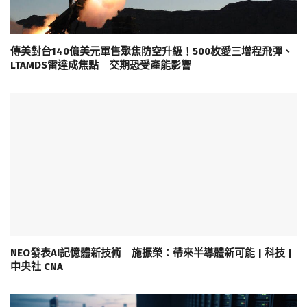
傳美對台140億美元軍售聚焦防空升級！500枚愛三增程飛彈、
LTAMDS雷達成焦點 交期恐受產能影響
NEO發表AI記憶體新技術 施振榮：帶來半導體新可能 | 科技 |
中央社 CNA