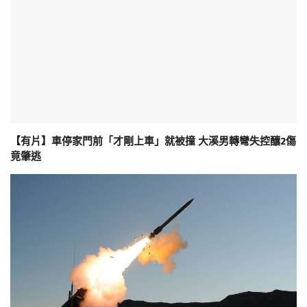
【有片】車停家門前「才剛上車」就被撞 大溪男轉彎失控釀2傷
竟肇逃