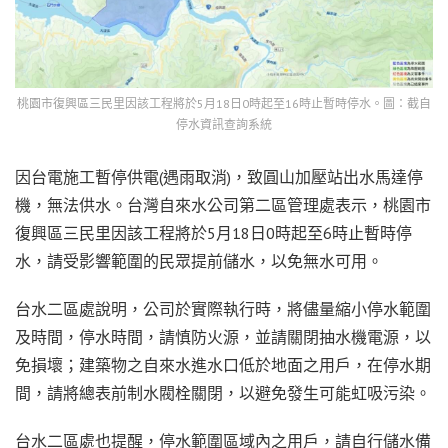
桃園市復興區三民里因該工程將於5月18日0時起至16時止暫時停水。圖：截自
停水資訊查詢系統
因台電施工暫停供電(遇雨取消)，致圓山加壓站出水馬達停
機，無法供水。台灣自來水公司第二區管理處表示，桃園市
復興區三民里因該工程將於5月18日0時起至6時止暫時停
水，請受影響範圍的民眾提前儲水，以免無水可用。
台水二區處說明，公司於實際執行時，將儘量縮小停水範圍
及時間，停水時間，請慎防火源，並請關閉抽水機電源，以
免損壞；建築物之自來水進水口低於地面之用戶，在停水期
間，請將總表前制水閥栓關閉，以避免發生可能虹吸污染。
台水二區處也提醒，停水範圍區域內之用戶，請自行儲水備