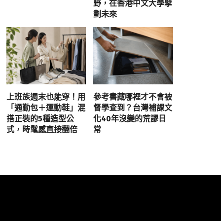
野，在香港中文大學擘
劃未來
上班族週末也能穿！用
參考書藏哪裡才不會被
「通勤包＋運動鞋」混
督學查到？台灣補課文
搭正裝的5種造型公
化40年沒變的荒謬日
式，時髦感直接翻倍
常