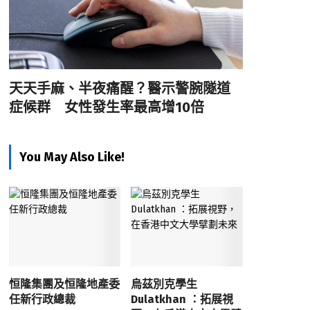
天天手麻、半夜痛醒？醫示警腕隧道
症候群 女性發生率最高增10倍
You May Also Like!
恒隆集團及恒隆地產委
烏茲別克學生
任新行政總裁
Dulatkhan ：拓展視