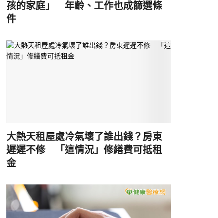
孩的家庭」 年齡、工作也成篩選條
件
大熱天租屋處冷氣壞了誰出錢？房東
遲遲不修 「這情況」修繕費可抵租
金