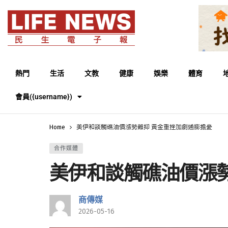
熱門
生活
文教
健康
娛樂
體育
會員({username})
Home
美伊和談觸礁油價漲勢難抑 黃金重挫加劇通膨擔憂
合作媒體
美伊和談觸礁油價漲
商傳媒
2026-05-16