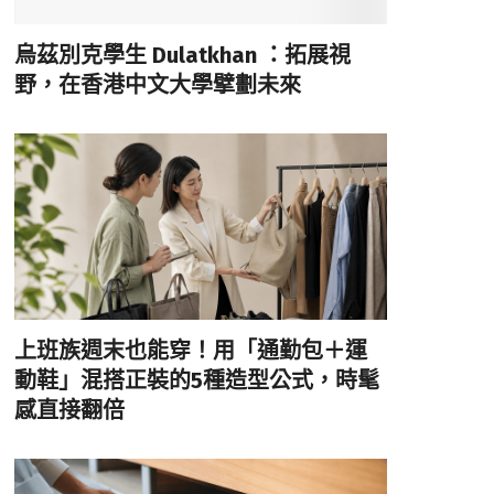
烏茲別克學生 Dulatkhan ：拓展視
野，在香港中文大學擘劃未來
上班族週末也能穿！用「通勤包＋運
動鞋」混搭正裝的5種造型公式，時髦
感直接翻倍