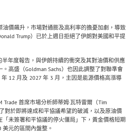
際油價飆升，市場對通膨及高利率的擔憂加劇，導致
ald Trump）已於上週日拒絕了伊朗對美國和平提
週五發布的半年度報告，與伊朗持續的衝突及其對油價和供應
盛（Goldman Sachs）也因此調整了對聯準會
 12 月及 2027 年 3 月，主因是能源價格高漲導
rade 首席市場分析師蒂姆·瓦特雷爾（Tim
反映了對於即將達成和平協議希望的破滅，以及原油價
在「未簽署和平協議的停火僵局」下，黃金價格短期
800 美元的區間內盤整。