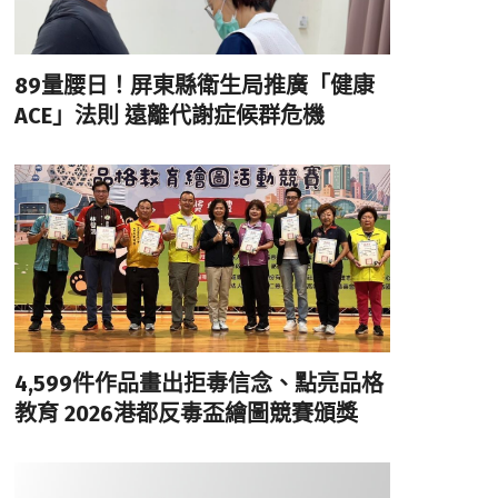
89量腰日！屏東縣衛生局推廣「健康
ACE」法則 遠離代謝症候群危機
4,599件作品畫出拒毒信念、點亮品格
教育 2026港都反毒盃繪圖競賽頒獎