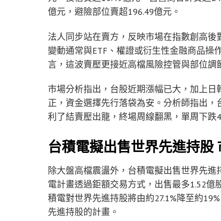
億元，避險部位賣超196.49億元。
法人同步站在賣方，反映市場在指數創高後
變動通常與ETF、權證或衍生性金融商品操
言，這波賣壓更接近高檔風險控管與部位調
市場分析指出，台股近期漲幅已大，加上日
正，資金選擇先行落袋為安。分析師指出，台
利了結賣壓出籠，終場周線翻黑，單周下跌43
台積電擬出售世界先進持股
除大盤高檔震盪外，台積電擬出售世界先進
電計畫透過鉅額交易方式，出售最多1.52
積電對世界先進持股將由約27.1%降至約1
先進持股的計畫。