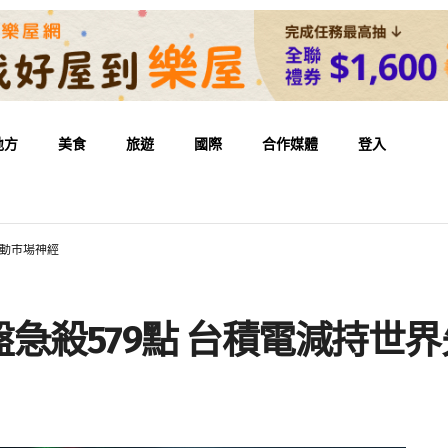
地方
美食
旅遊
國際
合作媒體
登入
牽動市場神經
急殺579點 台積電減持世