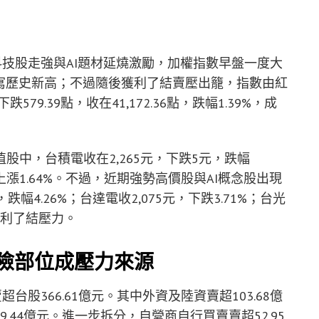
科技股走強與AI題材延燒激勵，加權指數早盤一度大
再度改寫歷史新高；不過隨後獲利了結賣壓出籠，指數由紅
579.39點，收在41,172.36點，跌幅1.39%，成
中，台積電收在2,265元，下跌5元，跌幅
，上漲1.64%。不過，近期強勢高價股與AI概念股出現
跌幅4.26%；台達電收2,075元，下跌3.71%；台光
受獲利了結壓力。
險部位成壓力來源
台股366.61億元。其中外資及陸資賣超103.68億
9.44億元。進一步拆分，自營商自行買賣賣超52.95