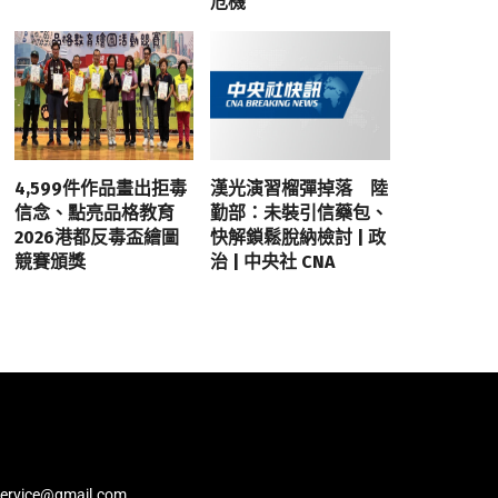
危機
4,599件作品畫出拒毒
漢光演習榴彈掉落 陸
信念、點亮品格教育
勤部：未裝引信藥包、
2026港都反毒盃繪圖
快解鎖鬆脫納檢討 | 政
競賽頒獎
治 | 中央社 CNA
service@gmail.com