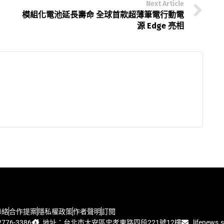
Next Article
模組化電池延長壽命 全球首款超薄筆電行動電
源 Edge 亮相
聯絡
合作提案
隱私權政策
作者聲明
訂閱
776-3386
地址：台北市大安區忠孝東路四段221號12樓
lifenews.