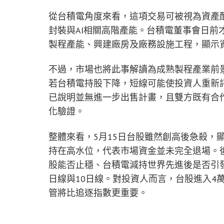
從台積電角度來看，這項交易可被視為資產
封裝與AI相關高階產能。台積電董事會日前才
製程產能、興建廠房及廠務設施工程，顯示
不過，市場也將此事解讀為成熟製程產業前
若台積電持股下降，短線可能使投資人重新
已說明並無進一步出售計畫，且雙方既有合
化驗證。
整體來看，5月15日台股雖然創高後急殺，
持在高水位，代表市場資金並未完全退場。後
股能否止穩、台積電減持世界先進後是否引
日線與10日線。對投資人而言，台股進入4
管將比追逐指數更重要。