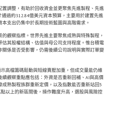
配置調整，有助於回收資金並更聚焦先進製程、先進
通過約312.84億美元資本預算，主要用於建置先進
資本支出仍集中於長期技術藍圖與高階需求。
景的觀察指標。世界先進主要聚焦成熟與特殊製程，
評估其股權結構、估值與母公司支持程度。惟台積電
作關係是否受影響，仍需後續公司說明與實際訂單變
顯示高檔籌碼鬆動與短線賣壓加重，但成交量能仍維
續觀察重點應包括：外資是否重新回補、AI與高價
發成熟製程族群重新定價，以及指數能否重新站回5
萬點以上的新區間後，操作難度升高，選股與風險控