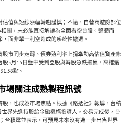
對估值與短線漲幅轉趨謹慎；不過，自營商避險部位
作相關，未必能直接解讀為全面看空台股。整體而
節，而非單一利空造成的系統性撤退。
韓股市同步走弱、債券殖利率上揚牽動高估值資產修
股5月15日盤中受到亞股與韓股急跌拖累，高檔獲
1.58點。
 市場關注成熟製程訊號
持股，也成為市場焦點。根據《路透社》報導，台積
億股世界先進持股給金融機構投資人。交易完成後，台
9%；台積電並表示，可預見未來沒有進一步出售世界