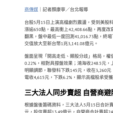
商傳媒
｜記者顏康寧／台北報導
台股5月15日上演高檔劇烈震盪，受到美股
漲逾650點，最高衝上42,408.66點，
翻黑，盤中最低一度回測41,016.73點，終場下跌
交值放大至新台幣1兆3,141.08億元。
盤面呈現「開高走低、類股分歧」格局，權值股
0.22%，相對具撐盤效果；鴻海收248.5元
明顯調節，聯發科下跌145元，收在3,260元，
電收4,615元，下跌6.2%，顯示高檔股承
三大法人同步賣超 自營商避
根據盤後籌碼資料，三大法人5月15日合計賣超
元，投信賣超13.49億元，自營商合計賣超24