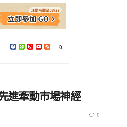
界先進牽動市場神經
0