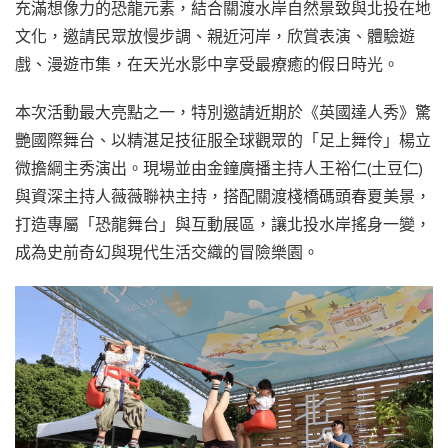
充滿想像力的恐龍元素，結合關渡水岸自然景致與北投在地
文化，邀請民眾放慢步調、親近河岸，欣賞表演、體驗遊
戲、漫遊市集，在天光水影中享受最療癒的假日時光。
本次活動最大亮點之一，特別邀請近期於《英國達人秀》驚
艷國際舞台、以精湛足技征服全球觀眾的「足上舞伶」楊立
微擔綱主秀演出。現場並由金鐘廣播主持人王裕仁(土豆仁)
與資深主持人薇薇聯袂主持，搭配關渡棧橋碼頭春夏美景，
打造專屬「恐龍舞台」與互動展區，讓北投水岸搖身一變，
成為史前奇幻與現代生活交織的冒險樂園。