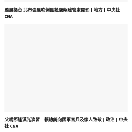
颱風襲台 北市強風吹倒圍籬鷹架建管處開罰 | 地方 | 中央社
CNA
父親節逢漢光演習 賴總統向國軍官兵及家人致敬 | 政治 | 中央
社 CNA