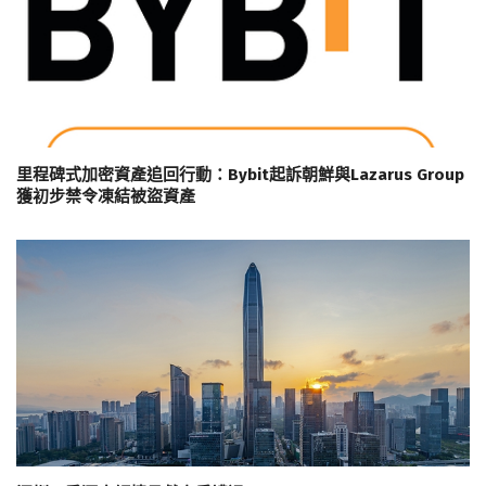
里程碑式加密資產追回行動：Bybit起訴朝鮮與Lazarus Group
獲初步禁令凍結被盜資產