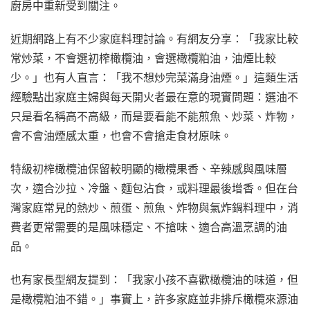
廚房中重新受到關注。
近期網路上有不少家庭料理討論。有網友分享：「我家比較
常炒菜，不會選初榨橄欖油，會選橄欖粕油，油煙比較
少。」也有人直言：「我不想炒完菜滿身油煙。」這類生活
經驗點出家庭主婦與每天開火者最在意的現實問題：選油不
只是看名稱高不高級，而是要看能不能煎魚、炒菜、炸物，
會不會油煙感太重，也會不會搶走食材原味。
特級初榨橄欖油保留較明顯的橄欖果香、辛辣感與風味層
次，適合沙拉、冷盤、麵包沾食，或料理最後增香。但在台
灣家庭常見的熱炒、煎蛋、煎魚、炸物與氣炸鍋料理中，消
費者更常需要的是風味穩定、不搶味、適合高溫烹調的油
品。
也有家長型網友提到：「我家小孩不喜歡橄欖油的味道，但
是橄欖粕油不錯。」事實上，許多家庭並非排斥橄欖來源油