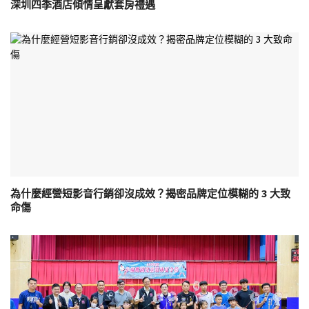
深圳四季酒店傾情呈獻套房禮遇
為什麼經營短影音行銷卻沒成效？揭密品牌定位模糊的 3 大致
命傷