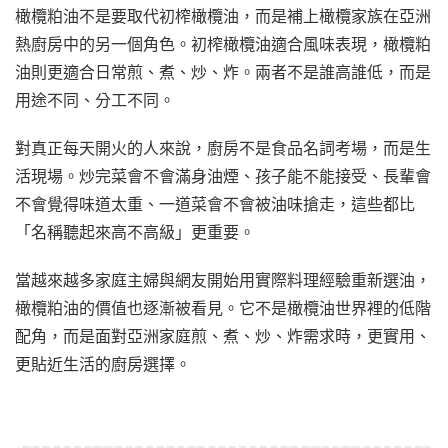
橄欖粕油不是要取代初榨橄欖油，而是補上橄欖家族在亞洲
熱廚房中的另一個角色。初榨橄欖油適合風味表現，橄欖粕
油則更適合日常煎、煮、炒、炸。兩者不是誰高誰低，而是
用途不同、分工不同。
對真正每天開火的人來說，廚房不是食品名詞考場，而是生
活現場。炒完菜會不會滿身油煙、孩子能不能接受、長輩會
不會覺得味道太重、一道菜會不會被油味搶走，這些都比
「名稱聽起來高不高級」更重要。
當越來越多家庭主婦與網友開始用實際料理經驗重新選油，
橄欖粕油的價值也逐漸被看見。它不是橄欖油世界裡的低階
配角，而是面對亞洲家庭煎、煮、炒、炸需求時，更實用、
更貼近生活的廚房選擇。