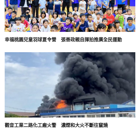
幸福桃園兒童羽球夏令營 張善政親自揮拍推廣全民運動
觀音工業二路化工廠火警 濃煙和大火不斷往竄燒