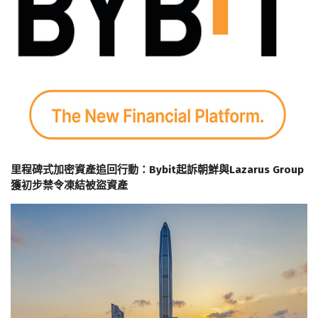
里程碑式加密資產追回行動：Bybit起訴朝鮮與Lazarus Group
獲初步禁令凍結被盜資產