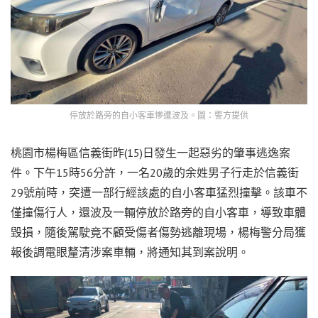
停放於路旁的自小客車慘遭波及。圖：警方提供
桃園市楊梅區信義街昨(15)日發生一起惡劣的肇事逃逸案
件。下午15時56分許，一名20歲的余姓男子行走於信義街
29號前時，突遭一部行經該處的自小客車猛烈撞擊。該車不
僅撞傷行人，還波及一輛停放於路旁的自小客車，導致車體
毀損，隨後駕駛竟不顧受傷者傷勢逃離現場，楊梅警分局獲
報後調電眼釐清涉案車輛，將通知其到案說明。