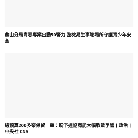
龜山分局青春專案出動50警力 臨檢易生事端場所守護青少年安
全
總預算200多案保留 藍：盼下週協商能大幅收斂爭議 | 政治 |
中央社 CNA