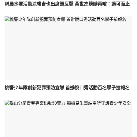
稱農水署活動涂權吉也出席遭反擊 黃世杰競辦再嗆：適可而止
桃警少年隊創新犯罪預防宣導 首辦脫口秀活動百名學子搶報名