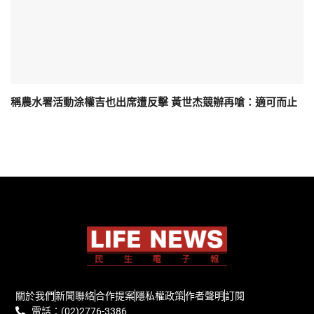
稱農水署活動涂權吉也出席遭反擊 黃世杰競辦再嗆：適可而止
關於我們
新聞聯絡
合作提案
隱私權政策
作者聲明
訂閱
電話：(02)2776-3386