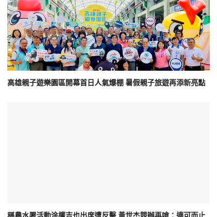
高雄親子遊樂園區開幕首日人氣爆棚 暑假親子旅遊再添新亮點
稱農水署活動涂權吉也出席遭反擊 黃世杰競辦再嗆：適可而止