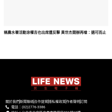
稱農水署活動涂權吉也出席遭反擊 黃世杰競辦再嗆：適可而止
關於我們
新聞聯絡
合作提案
隱私權政策
作者聲明
訂閱
電話：(02)2776-3386