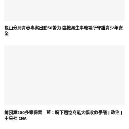
龜山分局青春專案出動50警力 臨檢易生事端場所守護青少年安
全
總預算200多案保留 藍：盼下週協商能大幅收斂爭議 | 政治 |
中央社 CNA