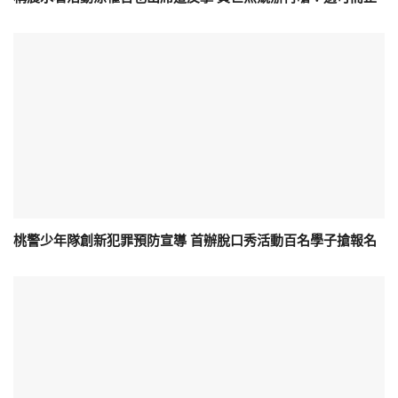
桃警少年隊創新犯罪預防宣導 首辦脫口秀活動百名學子搶報名