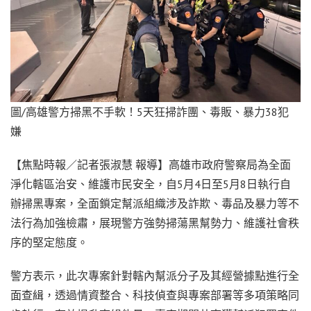
圖/高雄警方掃黑不手軟！5天狂掃詐團、毒販、暴力38犯
嫌
【焦點時報／記者張淑慧 報導】高雄市政府警察局為全面
淨化轄區治安、維護市民安全，自5月4日至5月8日執行自
辦掃黑專案，全面鎖定幫派組織涉及詐欺、毒品及暴力等不
法行為加強檢肅，展現警方強勢掃蕩黑幫勢力、維護社會秩
序的堅定態度。
警方表示，此次專案針對轄內幫派分子及其經營據點進行全
面查緝，透過情資整合、科技偵查與專案部署等多項策略同