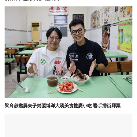
梁育慈邀屏東子弟張博洋大啖美食推廣小吃 聯手掃街拜票