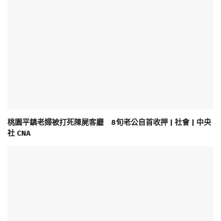
桃園平鎮老婦被打死陳屍客廳 8旬老公自首收押 | 社會 | 中央
社 CNA