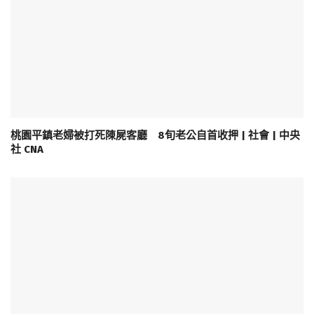
桃園平鎮老婦被打死陳屍客廳 8旬老公自首收押 | 社會 | 中央
社 CNA