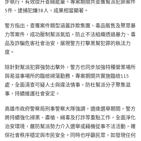
步執行，有效提升查緝能量。專案期間共查獲幫派犯罪案件
5件、逮捕犯嫌38人，成果相當顯著。
警方指出，查獲案件類型涵蓋詐欺集團、毒品販售及聚眾暴
力等案件，成功壓制幫派氣焰，防止不法組織透過暴力、毒
品及詐騙危害社會治安，展現警方打擊黑幫犯罪的執法力
度。
除針對幫派犯罪強勢出擊外，警方也同步加強特種營業場所
與易滋事場所的臨檢掃蕩勤務，專案期間共實施臨檢115
處，全面清查可疑人士與違法情事，防杜幫派分子聚集滋
事，持續維護社會安定。
高雄市政府警察局刑事警察大隊強調，適逢選舉期間，警方
將持續強化掃黑、肅槍、緝毒及打詐等重點工作，全面淨化
治安環境，嚴防幫派勢力介入選舉或藉機從事不法活動，確
保社會秩序穩定與市民安全。同時也呼籲民眾，如發現任何