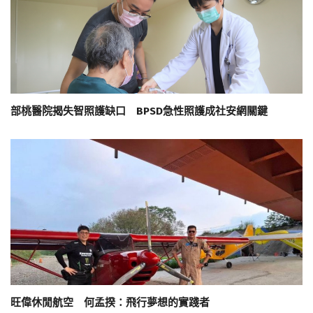
部桃醫院揭失智照護缺口 BPSD急性照護成社安網關鍵
旺偉休閒航空 何孟揆：飛行夢想的實踐者