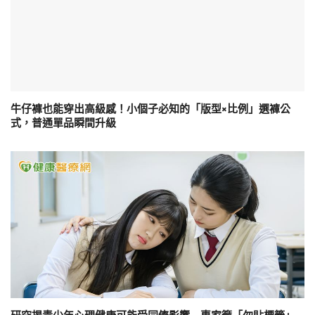
牛仔褲也能穿出高級感！小個子必知的「版型×比例」選褲公
式，普通單品瞬間升級