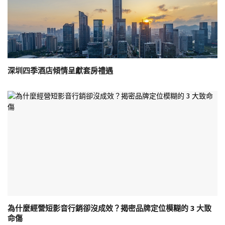
深圳四季酒店傾情呈獻套房禮遇
為什麼經營短影音行銷卻沒成效？揭密品牌定位模糊的 3 大致
命傷