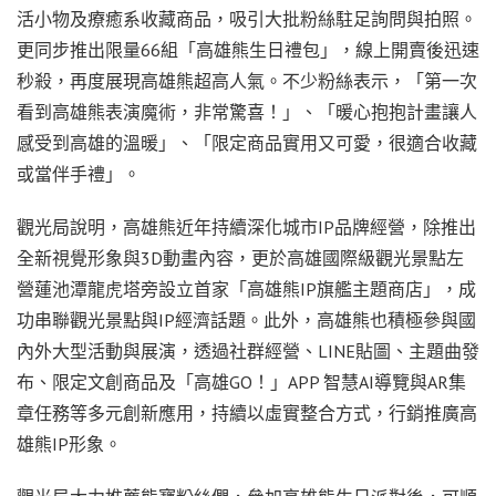
活小物及療癒系收藏商品，吸引大批粉絲駐足詢問與拍照。
更同步推出限量66組「高雄熊生日禮包」，線上開賣後迅速
秒殺，再度展現高雄熊超高人氣。不少粉絲表示，「第一次
看到高雄熊表演魔術，非常驚喜！」、「暖心抱抱計畫讓人
感受到高雄的溫暖」、「限定商品實用又可愛，很適合收藏
或當伴手禮」。
觀光局說明，高雄熊近年持續深化城市IP品牌經營，除推出
全新視覺形象與3D動畫內容，更於高雄國際級觀光景點左
營蓮池潭龍虎塔旁設立首家「高雄熊IP旗艦主題商店」，成
功串聯觀光景點與IP經濟話題。此外，高雄熊也積極參與國
內外大型活動與展演，透過社群經營、LINE貼圖、主題曲發
布、限定文創商品及「高雄GO！」APP 智慧AI導覽與AR集
章任務等多元創新應用，持續以虛實整合方式，行銷推廣高
雄熊IP形象。