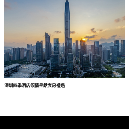
深圳四季酒店傾情呈獻套房禮遇