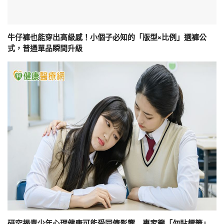
牛仔褲也能穿出高級感！小個子必知的「版型×比例」選褲公
式，普通單品瞬間升級
研究揭青少年心理健康可能受同儕影響 專家籲「勿貼標籤」