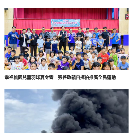
幸福桃園兒童羽球夏令營 張善政親自揮拍推廣全民運動