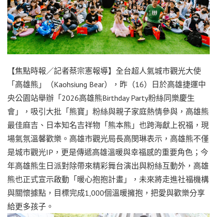
【焦點時報／記者蔡宗憲報導】全台超人氣城市觀光大使
「高雄熊」（Kaohsiung Bear），昨（16）日於高雄捷運中
央公園站舉辦「2026高雄熊Birthday Party粉絲同樂慶生
會」，吸引大批「熊寶」粉絲與親子家庭熱情參與，高雄熊
最佳麻吉、日本知名吉祥物「熊本熊」也跨海獻上祝福，現
場氣氛溫馨歡樂。高雄市觀光局長高閔琳表示，高雄熊不僅
是城市觀光IP，更是傳遞高雄溫暖與幸福感的重要角色；今
年高雄熊生日派對除帶來精彩舞台演出與粉絲互動外，高雄
熊也正式宣示啟動「暖心抱抱計畫」，未來將走進社福機構
與關懷據點，目標完成1,000個溫暖擁抱，把愛與歡樂分享
給更多孩子。