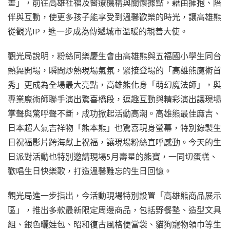
畫」，前往高雄社福及醫療機構與關懷據點，藉由擁抱、陪
伴與互動，使更多孩子能享受到溫馨歡樂的時光，讓高雄熊
從觀光IP，進一步成為傳遞城市溫暖的親善大使。
觀光局說明，粉絲同樂慶生會由高雄熊與五福國小學生同台
熱舞開場，瞬間炒熱現場氣氛，緊接登場的「高雄熊魔術首
秀」更成為全場最大亮點，高雄熊化身「萌幻魔法師」，與
專業魔術師聯手演出驚喜橋段，逗趣互動與精彩演出讓現場
掌聲與驚呼聲不斷，成功掀起活動高潮。高雄熊最佳麻吉、
日本超人氣吉祥物「熊本熊」也驚喜現身螢幕，特別錄製生
日祝福影片跨海獻上祝福，讓現場粉絲直呼感動。今天的生
日派對活動也特別邀請現場5月壽星的熊寶，一同切蛋糕、
歡唱生日快樂歌，打造溫馨難忘的生日回憶。
觀光局進一步指出，今活動現場特別設置「高雄熊商品展示
區」，推出多款最新限定周邊商品，包括野餐墊、造型文具
組、銀色曬娃包、昭和復古風格便當袋、貓狗寵物領巾等生