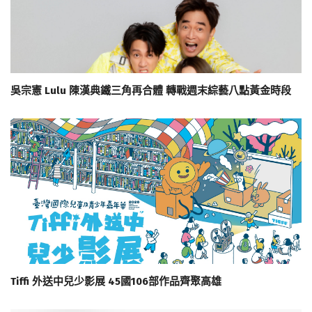
吳宗憲 Lulu 陳漢典鐵三角再合體 轉戰週末綜藝八點黃金時段
Tiffi 外送中兒少影展 45國106部作品齊聚高雄