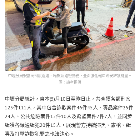
中壢分局規劃高密度巡邏、臨檢及路檢勤務，全面強化轄區治安維護能量。
圖：讀者提供
中壢分局統計，自本(5)月10日至昨日止，共查獲各類刑案
123件111人，其中包含詐欺案件46件45人、毒品案件25件
24人、公共危險案件12件10人及竊盜案件7件7人，並同步
緝獲各類通緝犯20件15人，展現警方持續掃黑、肅槍、緝
毒及打擊詐欺犯罪之執法決心。