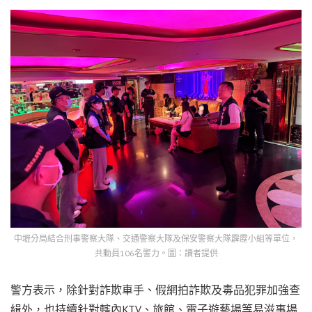
中壢分局結合刑事警察大隊、交通警察大隊及保安警察大隊霹靂小組等單位，
共動員106名警力。圖：讀者提供
警方表示，除針對詐欺車手、假網拍詐欺及毒品犯罪加強查
緝外，也持續針對轄內KTV、旅館、電子遊藝場等易滋事場