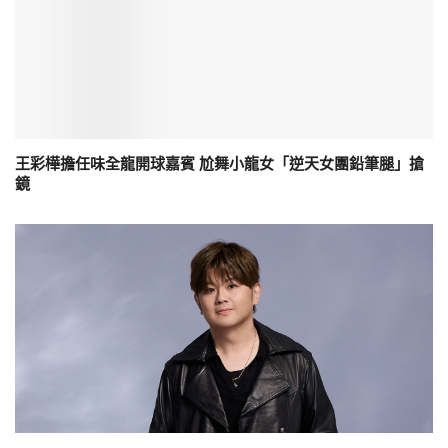
王彩樺擔任味全龍開球嘉賓 尬舞小龍女「逆天女團鉛筆腿」搶
鏡