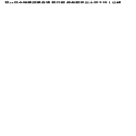
第61屆金鐘獎頒獎典禮 節目類 戲劇類星光大道主持人出爐
關於我們
新聞聯絡
合作提案
隱私權政策
作者聲明
訂閱
電話：(02)2776-3386
地址：台北市大安區忠孝東路四段221號12樓
lifenews.service@gmail.com