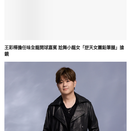
王彩樺擔任味全龍開球嘉賓 尬舞小龍女「逆天女團鉛筆腿」搶
鏡