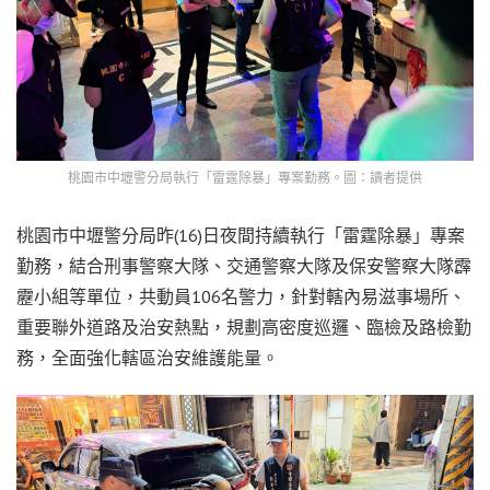
桃園市中壢警分局執行「雷霆除暴」專案勤務。圖：讀者提供
桃園市中壢警分局昨(16)日夜間持續執行「雷霆除暴」專案
勤務，結合刑事警察大隊、交通警察大隊及保安警察大隊霹
靂小組等單位，共動員106名警力，針對轄內易滋事場所、
重要聯外道路及治安熱點，規劃高密度巡邏、臨檢及路檢勤
務，全面強化轄區治安維護能量。