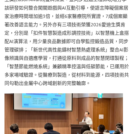
該研發如何整合闖關遊戲與AI互動引導，使語言障礙個案居
家治療時間增加逾3倍，並經6家醫療院所實證，7成個案顯
著改善語言能力。另外亦有三項技術榮獲2026愛迪生獎肯
定，分別是「扣件智慧製造成形調控技術」以智慧機上盒搭
配AI演算法，用少量良品數據即可自學監控鍛造品質，同步
管理碳排；「新世代高性能鑄材智慧熱處理系統」整合AI影
像辨識與自適應學習，打通從原料到成品的智慧閉環製程；
「智慧節能燃燒系統」兼顧精準控溫與低碳節能，已運用於
多家場域驗證。從醫療到製造，從材料到能源，四項技術共
同勾勒出金屬中心跨域創新的完整輪廓。