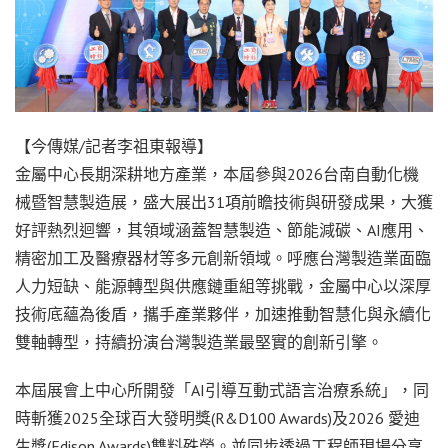
【今傳媒/記者李祖東報導】
金屬中心長期深耕地方產業，本屆參與2026台南自動化機
械暨智慧製造展，盛大展出31項前瞻技術與研發成果，大獲
好評熱烈迴響，其領域涵蓋智慧製造、節能減碳、AI應用、
精密加工及醫療器材等多元創新領域。呼應台灣製造業面臨
人力短缺、能源轉型與供應鏈重組等挑戰，金屬中心以深厚
技術底蘊為後盾，攜手產業夥伴，加速推動智慧化與永續化
雙軸轉型，持續扮演台灣製造業最堅實的創新引擎。
本屆展會上中心所開發「AI引導互動式語言治療系統」，同
時斬獲2025全球百大發明獎(R&D100 Awards)及2026 愛迪
生獎(Edison Awards)雙料殊榮。並同步透過工程師現場分享