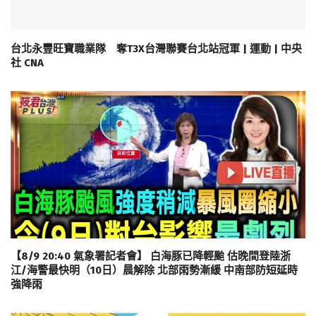
台北永豐旺寶職業隊 奪T3X台灣聯賽台北站冠軍 | 運動 | 中央
社 CNA
【8/9 20:40 氣象署記者會】 白海豚已降輕颱 估晚間登陸浙
江/海警最快明（10日）晨解除 北部雨勢漸緩 中南部防短延時
強降雨