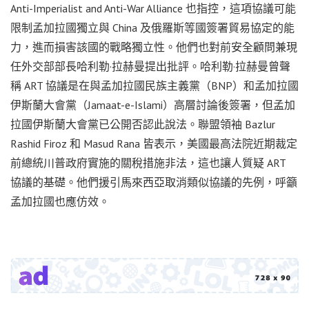
Anti-Imperialist and Anti-War Alliance 也指控，這項協議可能
限制孟加拉國獨立與 China 及俄羅斯等國簽署貿易協定的能
力，進而損害該國的戰略獨立性。他們也對前安全顧問兼現
任外交部部長哈利勒·拉赫曼提出批評。哈利勒·拉赫曼曾聲
稱 ART 協議是在與孟加拉國民族主義黨（BNP）和孟加拉國
伊斯蘭大會黨（Jamaat-e-Islami）高層討論後簽署，但孟加
拉國伊斯蘭大會黨已公開否認此說法。聯盟領袖 Bazlur
Rashid Firoz 和 Masud Rana 皆表示，美國最高法院近期裁定
前總統川普政府實施的關稅措施非法，這也讓人質疑 ART
協議的基礎。他們援引馬來西亞取消類似協議的先例，呼籲
孟加拉國也應仿效。