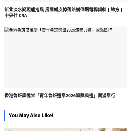
新北淡水疑現龍捲風 房屋鐵皮掉落路樹倒塌電桿傾斜 | 地方 |
中央社 CNA
香港魯班廣悅堂「青年魯班選舉2026頒獎典禮」圓滿舉行
You May Also Like!