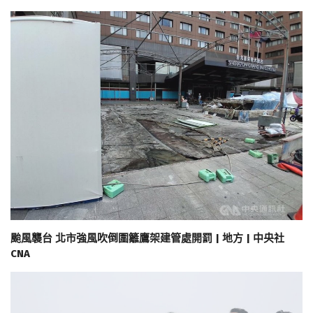
颱風襲台 北市強風吹倒圍籬鷹架建管處開罰 | 地方 | 中央社
CNA