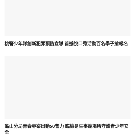
桃警少年隊創新犯罪預防宣導 首辦脫口秀活動百名學子搶報名
龜山分局青春專案出動50警力 臨檢易生事端場所守護青少年安
全