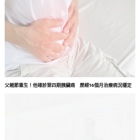
父親節重生！他確診第四期胰臟癌 歷經16個月治療病況穩定