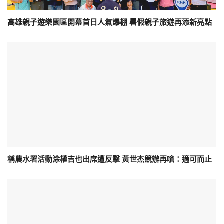
高雄親子遊樂園區開幕首日人氣爆棚 暑假親子旅遊再添新亮點
稱農水署活動涂權吉也出席遭反擊 黃世杰競辦再嗆：適可而止