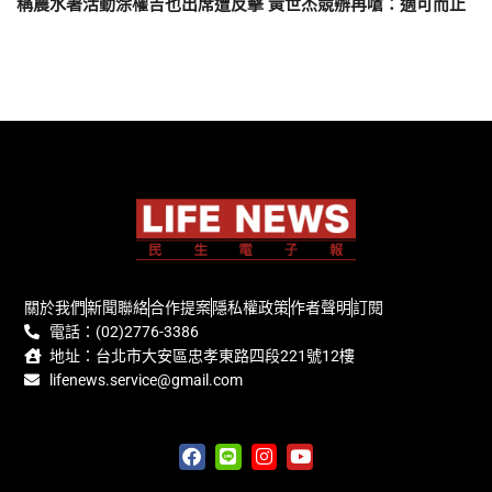
稱農水署活動涂權吉也出席遭反擊 黃世杰競辦再嗆：適可而止
關於我們
新聞聯絡
合作提案
隱私權政策
作者聲明
訂閱
電話：(02)2776-3386
地址：台北市大安區忠孝東路四段221號12樓
lifenews.service@gmail.com