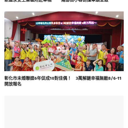
新屋永安工業區附近車禍 兩部自小客對撞車頭全毀
彰化市未婚聯誼6年促成10對佳偶！ 3萬解謎幸福無敵8/6-11
開放報名