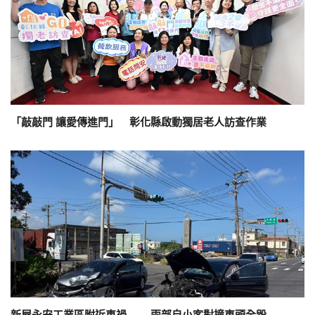
「敲敲門 讓愛傳進門」 彰化縣啟動獨居老人訪查作業