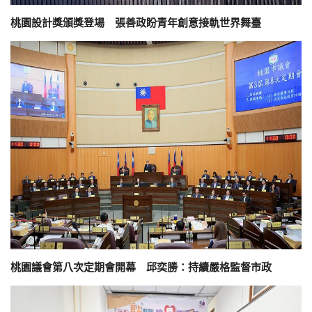
桃園設計獎頒獎登場 張善政盼青年創意接軌世界舞臺
桃園議會第八次定期會開幕 邱奕勝：持續嚴格監督市政