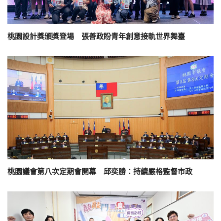
桃園設計獎頒獎登場 張善政盼青年創意接軌世界舞臺
桃園議會第八次定期會開幕 邱奕勝：持續嚴格監督市政