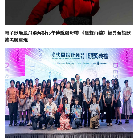
帽子歌后鳳飛飛解封15年傳說級母帶 《鳳聲再續》經典台語歌
謠黑膠重現