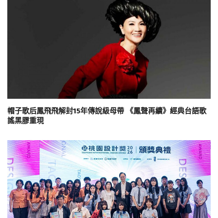
帽子歌后鳳飛飛解封15年傳說級母帶 《鳳聲再續》經典台語歌
謠黑膠重現