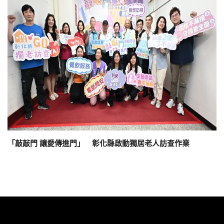
「敲敲門 讓愛傳進門」 彰化縣啟動獨居老人訪查作業