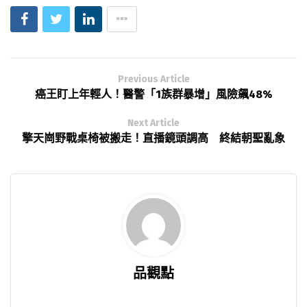
Previous Article
癌王盯上年輕人！醫警「1族群暴增」風險飆48%
Next Article
擎天崗野戰桌椅被搬走！直播鏡頭調高 終結朝聖亂象
品觀點