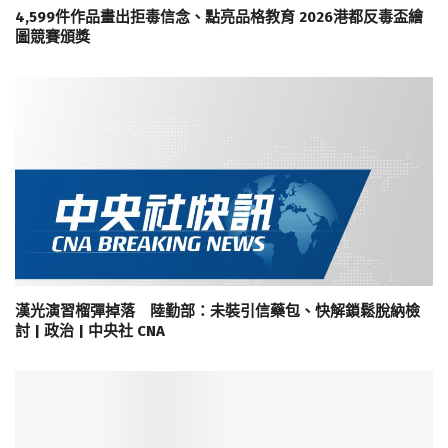
4,599件作品畫出拒毒信念、點亮品格教育 2026港都反毒盃繪
圖競賽頒獎
漢光演習榴彈掉落 陸勤部：未裝引信藥包、快解鎖鬆脫納檢
討 | 政治 | 中央社 CNA