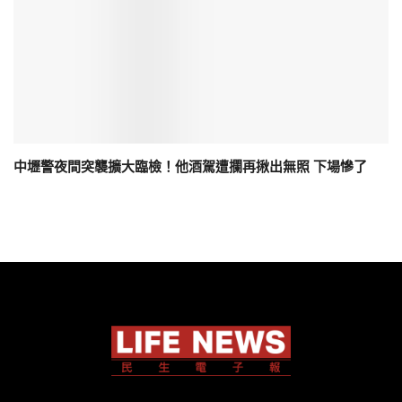
中壢警夜間突襲擴大臨檢！他酒駕遭攔再揪出無照 下場慘了