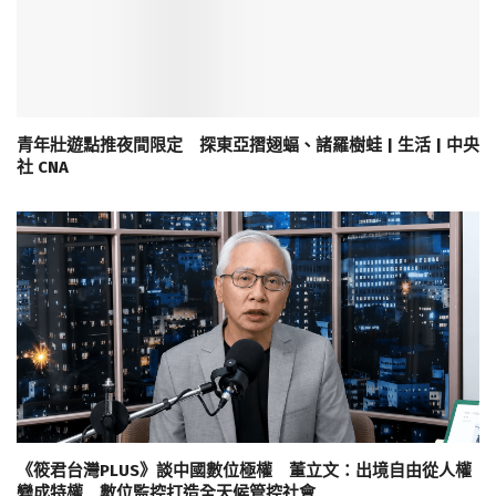
青年壯遊點推夜間限定 探東亞摺翅蝠、諸羅樹蛙 | 生活 | 中央
社 CNA
《筱君台灣PLUS》談中國數位極權 董立文：出境自由從人權
變成特權 數位監控打造全天候管控社會