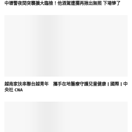
中壢警夜間突襲擴大臨檢！他酒駕遭攔再揪出無照 下場慘了
越南家扶串聯台越青年 攜手在地醫療守護兒童健康 | 國際 | 中
央社 CNA