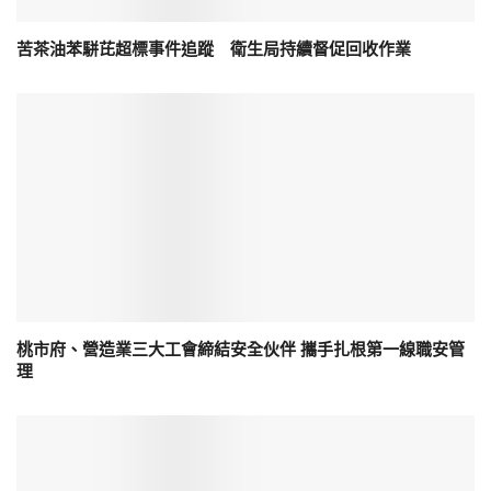
苦茶油苯駢芘超標事件追蹤 衛生局持續督促回收作業
桃市府、營造業三大工會締結安全伙伴 攜手扎根第一線職安管
理