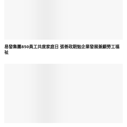
易發集團850員工共度家庭日 張善政期勉企業發展兼顧勞工福
祉