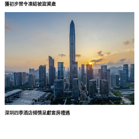
獲初步禁令凍結被盜資產
深圳四季酒店傾情呈獻套房禮遇