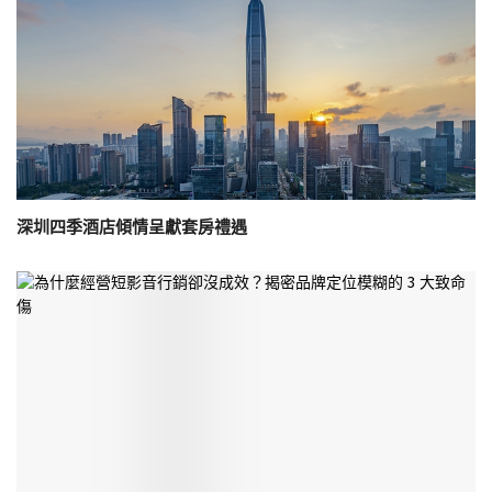
深圳四季酒店傾情呈獻套房禮遇