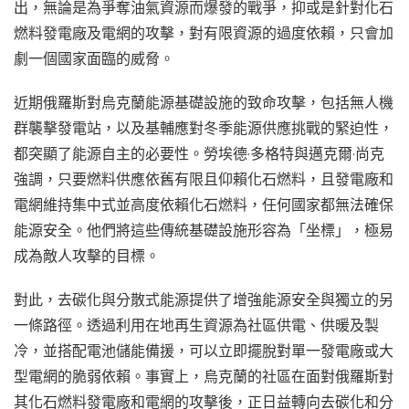
出，無論是為爭奪油氣資源而爆發的戰爭，抑或是針對化石
燃料發電廠及電網的攻擊，對有限資源的過度依賴，只會加
劇一個國家面臨的威脅。
近期俄羅斯對烏克蘭能源基礎設施的致命攻擊，包括無人機
群襲擊發電站，以及基輔應對冬季能源供應挑戰的緊迫性，
都突顯了能源自主的必要性。勞埃德·多格特與邁克爾·尚克
強調，只要燃料供應依舊有限且仰賴化石燃料，且發電廠和
電網維持集中式並高度依賴化石燃料，任何國家都無法確保
能源安全。他們將這些傳統基礎設施形容為「坐標」，極易
成為敵人攻擊的目標。
對此，去碳化與分散式能源提供了增強能源安全與獨立的另
一條路徑。透過利用在地再生資源為社區供電、供暖及製
冷，並搭配電池儲能備援，可以立即擺脫對單一發電廠或大
型電網的脆弱依賴。事實上，烏克蘭的社區在面對俄羅斯對
其化石燃料發電廠和電網的攻擊後，正日益轉向去碳化和分