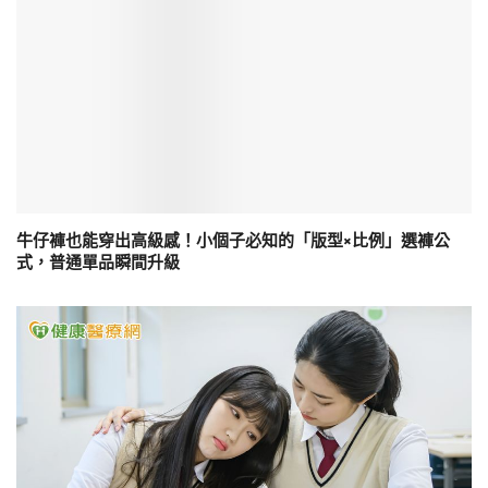
牛仔褲也能穿出高級感！小個子必知的「版型×比例」選褲公
式，普通單品瞬間升級