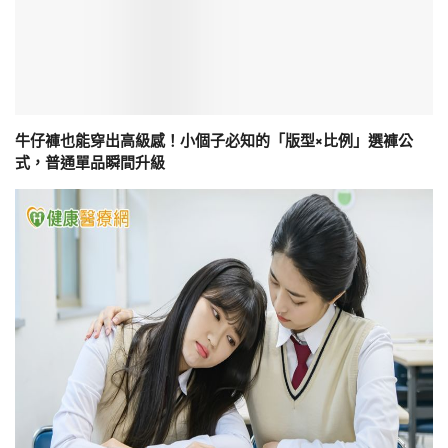
牛仔褲也能穿出高級感！小個子必知的「版型×比例」選褲公
式，普通單品瞬間升級