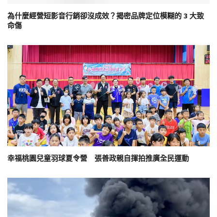
為什麼經營短影音行銷卻沒成效？揭密品牌定位模糊的 3 大致
命傷
幸福桃園兒童羽球夏令營 張善政親自揮拍推廣全民運動