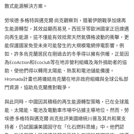
散式能源解決方案。
勞埃德·多格特與邁克爾·尚克觀察到，隨著伊朗戰爭加速再
生能源轉型，其效益顯而易見。西班牙等歐洲國家正迅速邁
向再生能源，這不僅能有效抵禦天然氣價格波動的衝擊，更
能保護國家免受未來可能發生的大規模電網停電影響。例
如，許多烏克蘭居民在剛過去的冬季得以擁有供暖，正是因
為EcoAction和Ecoclub等在地非營利組織及海外捐助者的協
助，使他們得以轉用太陽能、熱泵和電池儲能備援。
Hromada計畫也將連結烏克蘭在地非政府組織與全球公私部
門資源，協助烏克蘭應對戰爭。
與此同時，中國因其積極的再生能源轉型策略，已在全球風
能、太陽能、電池及電動車市場中佔據主導地位。然而，勞
埃德·多格特與邁克爾·尚克批評美國總統川普及其共和黨支
持者，仍試圖讓美國固守在「化石燃料思維」中。他們認