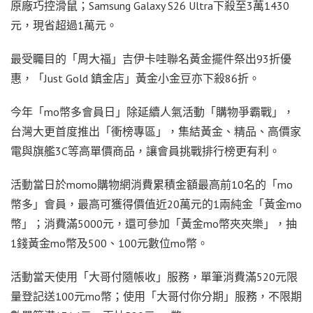
原廠巧控滑鼠；Samsung Galaxy S26 Ultra下殺至3萬1430
元，現省超過1萬元。
最受矚目的「周大福」吉伊卡哇聯名黃金擺件祭出93折優
惠，「Just Gold 鎮金店」黃金小金豆亦下殺86折。
今年「mo幣多會員日」除延續人氣活動「購物爭霸戰」，
台灣大更首度推出「衝榜專區」，集結黃金、精品、高價家
電與旗艦3C等高單價商品，讓會員挑戰排行榜更有利。
活動當日於momo購物網消費累積金額最高前10名的「mo
幣多」會員，最高可獲得價值近20萬元的1兩純金「黃金mo
幣」；消費滿5000元，還可參加「黃金mo幣夾夾樂」，抽
1錢黃金mo幣及500、100元數位mo幣。
活動當天使用「大哥付隨帳收」服務，單筆消費滿520元限
量登記送100元mo幣；使用「大哥付你分期」服務，不限期