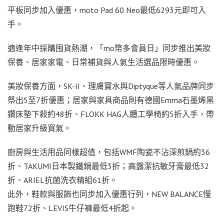
平板同步加入優惠，moto Pad 60 Neo最低6293元即可入
手。
適逢年中採購囤貨熱潮，「mo幣多會員日」同步推出美妝
保養、居家家電、日常補貨與人氣生活選品限時優惠。
美妝保養方面，SK-II、理膚寶水與Diptyque等人氣品牌同步
祭出5至7折優惠；居家與家具商品則有德國Emma石墨烯黑
鑽床墊下殺約48折、FLOKK HAG人體工學椅約5折入手，帶
動居家升級買氣。
廚房與生活用品同樣超值，包括WMF陶瓷不沾深煎鍋約36
折、TAKUMI日本製鐵鍋最低3折；高露潔抗敏牙膏最低32
折、ARIEL抗菌洗衣精組61折。
此外，鞋款與服飾也同步加入優惠行列，NEW BALANCE慢
跑鞋72折、LEVIS牛仔褲最低4折起。