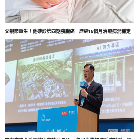
父親節重生！他確診第四期胰臟癌 歷經16個月治療病況穩定