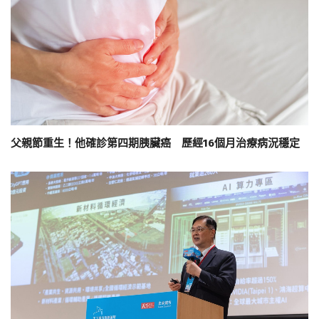
父親節重生！他確診第四期胰臟癌 歷經16個月治療病況穩定