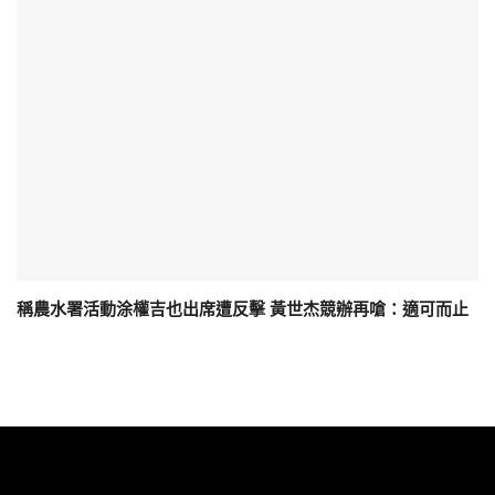
稱農水署活動涂權吉也出席遭反擊 黃世杰競辦再嗆：適可而止