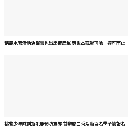
稱農水署活動涂權吉也出席遭反擊 黃世杰競辦再嗆：適可而止
桃警少年隊創新犯罪預防宣導 首辦脫口秀活動百名學子搶報名