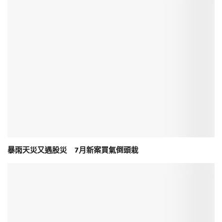
暴雨天災又遇股災 7月新案買氣倒頭栽