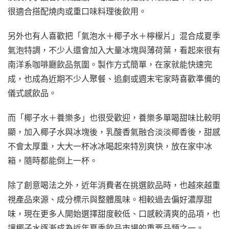
很適合搭配燒肉或重口味料理後飲用。
另外也有人喜歡把「氣泡水＋椰子水＋檸檬片」混合成夏季
氣泡特調，不少人還會加入大量冰塊與薄荷葉，看起來很有
南洋系咖啡廳飲品氛圍。製作方式簡單，在家就能快速完
成，也成為近期不少人聚餐、追劇或週末宅家時喜歡準備的
儀式感飲品。
而「椰子水＋養樂多」也很受歡迎，養樂多單喝甜味比較明
顯，加入椰子水與冰塊後，乳酸香氣融合淡淡椰香後，甜感
不會太厚重，大大一杯冰冰喝起來特別爽快，放在家中冰
箱，隨時都能倒上一杯。
除了創意喝法之外，近年消費者在挑選飲品時，也越來越重
視產品來源、成分標示與整體風味。相較過去偏好濃厚甜
味，現在更多人開始選擇甜度較低、口感較清爽的品項，也
讓椰子水逐漸成為近年夏季飲品市場的重要品類之一。