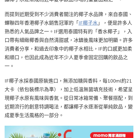
而提到近期受到不少消費者關注的椰子水品牌，來自泰國、
蟬聯四年香港椰子水銷售冠軍的「
IF椰子水
」，便是許多人
熟悉的人氣品牌之一。IF選用泰國特有的「香水椰子」，入
口帶有細緻椰香與自然清甜感，冰鎮後風味更加明顯。許多
消費者分享，和過去印象中的椰子水相比，IF的口感更加柔
和順口，也因此成為近年不少人夏季會固定回購的飲品之
一。
IF椰子水採泰國原裝進口，無添加糖與香料，每100ml約21
大卡（依包裝標示為準），加上低溫無菌填充技術，希望呈
現椰子水原有風味與香氣。從日常冰箱常備、聚餐搭配，到
近期流行的創意特調喝法，都讓椰子水逐漸從單純飲品，變
成夏季生活風格的一部分。