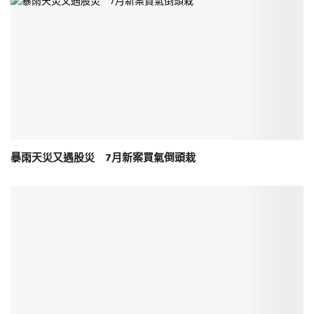
暴雨天災又遇股災 7月新案買氣倒頭栽