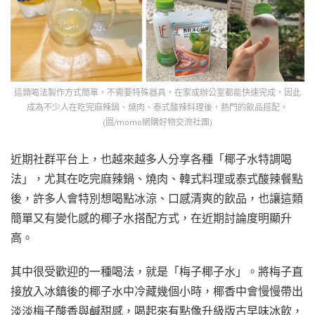
這類喝法製作方式簡單，不需要特殊器具，在家或辦公室都能快速完成，因此
成為不少人在吃完麻辣鍋、燒肉、泰式酸辣料理後，熱門的飲品搭配。
(圖/momo網購好物交流社團)
近期社群平台上，也越來越多人分享各種「椰子水特調喝
法」，尤其在吃完麻辣鍋、燒肉、韓式料理或泰式酸辣餐點
後，許多人會特別想喝點冰涼、口感清爽的飲品，也讓這類
簡單又有變化感的椰子水搭配方式，在近期討論度明顯升
高。
其中很受歡迎的一種喝法，就是「梅子椰子水」。將梅子直
接放入冰鎮後的椰子水中冷藏幾個小時，椰香中會慢慢帶出
淡淡梅子酸香與鹹甜感，喝起來有點像升級版古早味冰飲，