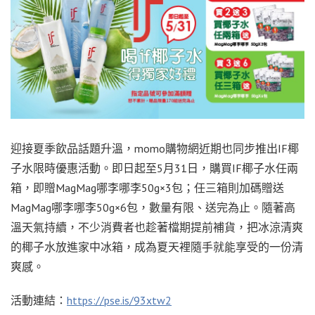
迎接夏季飲品話題升溫，momo購物網近期也同步推出IF椰
子水限時優惠活動。即日起至5月31日，購買IF椰子水任兩
箱，即贈MagMag哪李哪李50g×3包；任三箱則加碼贈送
MagMag哪李哪李50g×6包，數量有限、送完為止。隨著高
溫天氣持續，不少消費者也趁著檔期提前補貨，把冰涼清爽
的椰子水放進家中冰箱，成為夏天裡隨手就能享受的一份清
爽感。
活動連結：
https://pse.is/93xtw2