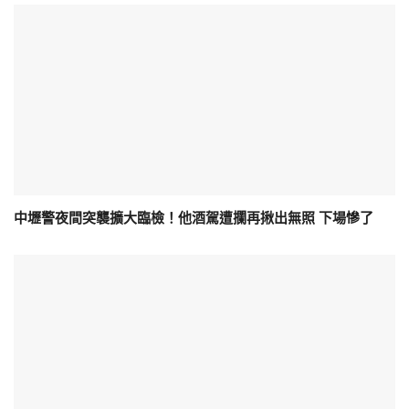
中壢警夜間突襲擴大臨檢！他酒駕遭攔再揪出無照 下場慘了