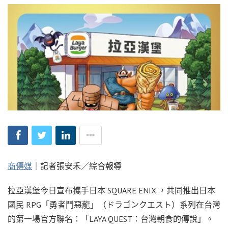
商傳媒
｜記者張安禾／綜合報導
拉亞漢堡今日宣布攜手日本 SQUARE ENIX ，共同推出日本
國民 RPG「勇者鬥惡龍」（ドラゴンクエスト）系列在台灣
的第一場官方聯名：「LAYA QUEST：台灣朝食的傳說」。