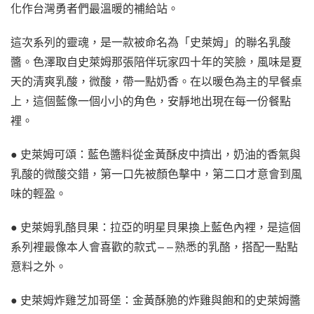
化作台灣勇者們最溫暖的補給站。
這次系列的靈魂，是一款被命名為「史萊姆」的聯名乳酸
醬。色澤取自史萊姆那張陪伴玩家四十年的笑臉，風味是夏
天的清爽乳酸，微酸，帶一點奶香。在以暖色為主的早餐桌
上，這個藍像一個小小的角色，安靜地出現在每一份餐點
裡。
● 史萊姆可頌：藍色醬料從金黃酥皮中擠出，奶油的香氣與
乳酸的微酸交錯，第一口先被顏色擊中，第二口才意會到風
味的輕盈。
● 史萊姆乳酪貝果：拉亞的明星貝果換上藍色內裡，是這個
系列裡最像本人會喜歡的款式——熟悉的乳酪，搭配一點點
意料之外。
● 史萊姆炸雞芝加哥堡：金黃酥脆的炸雞與飽和的史萊姆醬