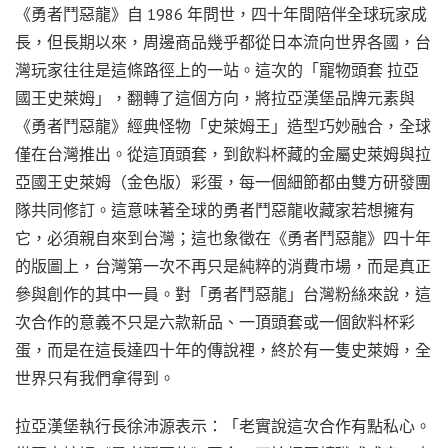
《勇者鬥惡龍》自 1986 年問世，四十年間陪伴全球玩家成
長，但長期以來，周邊商品幾乎都從日本流向世界各國，台
灣玩家往往是這條路徑上的一站。這次的「寵物頭套 拉亞
國王史萊姆」，翻轉了這個方向，將拉亞漢堡品牌元素與
《勇者鬥惡龍》經典怪物「史萊姆王」造型巧妙融合，全球
僅在台灣推出。從這頂頭套，到飲料杯藏的金屬史萊姆與拉
亞國王史萊姆（金色版）彩蛋，每一個細節都由雙方研發團
隊共同修訂。這意味著全球的勇者鬥惡龍收藏家若想擁有
它，必須親自來到台灣；這也象徵在《勇者鬥惡龍》四十年
的版圖上，台灣第一次不再只是純粹的消費市場，而是真正
參與創作的其中一員。對「勇者鬥惡龍」台灣粉絲來說，這
次合作的意義不只是六款新品、一頂頭套或一個飲料杯彩
蛋，而是在這長達四十年的傳說裡，終於有一隻史萊姆，全
世界只有我們拿得到。
拉亞漢堡執行長徐沛源表示：「老實說這次合作有點私心。