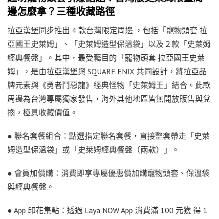
邊怎麼拿？三種收藏路徑
拉亞漢堡同步推出 4 款台灣限定周邊 ，包括「寵物頭套 拉
亞國王史萊姆」、「史萊姆造型保溫袋」以及２款「史萊姆
經典餐盤」。其中，最受矚目的「寵物頭套 拉亞國王史萊
姆」，是由拉亞漢堡與 SQUARE ENIX 共同設計，將拉亞品
牌元素與《勇者鬥惡龍》經典怪物「史萊姆王」結合。此款
周邊為台灣專屬獨家發售，海外其他地區皆無開放販售與兌
換，極具收藏價值。
● 聯名套餐組合：點選指定聯名套餐，直接整套帶走「史萊
姆造型保溫袋」或「史萊姆經典餐盤（兩款）」。
● 會員加價購：消費即享專屬優惠價加購寵物頭套、保溫袋
與經典餐盤。
● App 印花集點：透過 Laya NOW App 消費滿 100 元獲 得 1