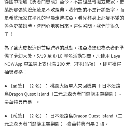
從國中接觸《勇者鬥惡龍》至今，不論經歷轉職或成家，史
萊姆那張笑臉永遠是不敗經典。我們想的不是行銷數字，而
是希望玩家在平凡的早晨走進拉亞，看見杯身上那隻不變的
藍色史萊姆時，會開心地笑出來。這個瞬間，我們等很久
了！」
為了盛大慶祝這份首度跨界的感動，拉亞漢堡也為勇者們準
備了夢幻大獎，5/19 至 8/10 聯名活動期間，凡使用 Laya
NOW App 單筆線上支付滿 200 元（不限品項），即可獲得
抽獎資格：
● 【頭獎】（2 名）： 桃園大阪單人來回機票 ＋日本淡路
島Dragon Quest Island（二元之森勇者鬥惡龍主題樂園 ）-
豪華特典門票 。
● 【貳獎】（2 名）： 日本淡路島Dragon Quest Island（二
元之森勇者鬥惡龍主題樂園 ）-豪華特典門票 2 張。