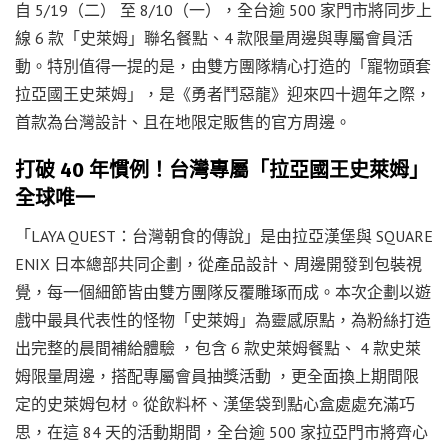
自 5/19（二） 至 8/10（一），全台逾 500 家門市將同步上
線 6 款「史萊姆」聯名餐點、4 款限量周邊與專屬會員活
動。特別值得一提的是，由雙方團隊精心打造的「寵物頭套
拉亞國王史萊姆」，是《勇者鬥惡龍》迎來四十週年之際，
首款為台灣設計、且在地限定販售的官方周邊。
打破 40 年慣例！台灣專屬「拉亞國王史萊姆」
全球唯一
「LAYA QUEST：台灣朝食的傳說」是由拉亞漢堡與 SQUARE
ENIX 日本總部共同企劃，從產品設計、周邊開發到包裝視
覺，每一個細節皆由雙方團隊反覆雕琢而成。本次企劃以遊
戲中最具代表性的怪物「史萊姆」為靈感原點，為粉絲打造
出完整的晨間補給體驗 ，包含 6 款史萊姆餐點、 4 款史萊
姆限量周邊，搭配專屬會員抽獎活動 ，更全面換上期間限
定的史萊姆包材。從飲料杯、漢堡袋到點心盒處處充滿巧
思，在這 84 天的活動期間，全台逾 500 家拉亞門市將齊心