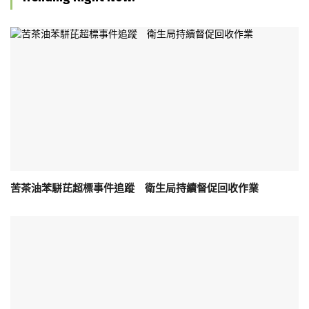
苦茶油苯駢芘超標事件追蹤 衛生局持續督促回收作業