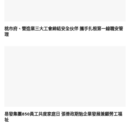
桃市府、營造業三大工會締結安全伙伴 攜手扎根第一線職安管
理
易發集團850員工共度家庭日 張善政期勉企業發展兼顧勞工福
祉