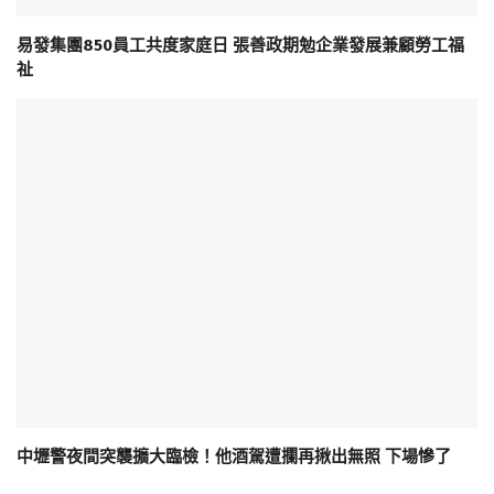
易發集團850員工共度家庭日 張善政期勉企業發展兼顧勞工福
祉
中壢警夜間突襲擴大臨檢！他酒駕遭攔再揪出無照 下場慘了