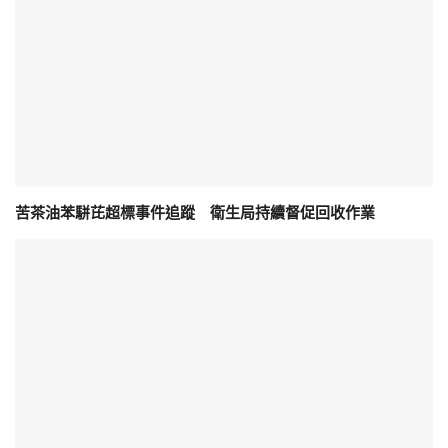
苦茶油苯駢芘超標事件追蹤 衛生局持續督促回收作業