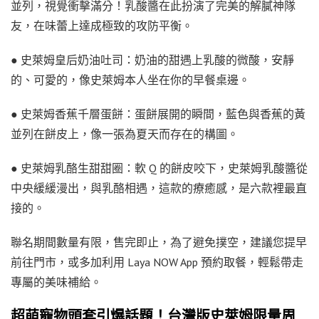
並列，視覺衝擊滿分！乳酸醬在此扮演了完美的解膩神隊
友，在味蕾上達成極致的攻防平衡。
● 史萊姆皇后奶油吐司：奶油的甜遇上乳酸的微酸，安靜
的、可愛的，像史萊姆本人坐在你的早餐桌邊。
● 史萊姆香蕉千層蛋餅：蛋餅展開的瞬間，藍色與香蕉的黃
並列在餅皮上，像一張為夏天而存在的構圖。
● 史萊姆乳酪生甜甜圈：軟 Q 的餅皮咬下，史萊姆乳酸醬從
中央緩緩漫出，與乳酪相遇，這款的療癒感，是六款裡最直
接的。
聯名期間數量有限，售完即止，為了避免撲空，建議您提早
前往門市，或多加利用 Laya NOW App 預約取餐，輕鬆帶走
專屬的美味補給。
超萌寵物頭套引爆話題！台灣版史萊姆限量周