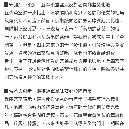
▉守護冠軍茶鄉 丘森茶室堅決反對名間鄉蓋焚化爐
丘森茶室進一步指出，這次能順利奪冠，名間鄉優質的紅烏
龍茶葉功不可沒。然而，近期聽聞名間鄉可能興建焚化爐，
團隊對此深感憂心。丘森茶室表示：「名間的茶葉真的很
棒，這片好山好水孕育出的茶韻，讓我們這次成功拿下了全
國第一。但是，如果未來真的蓋了焚化爐，引發環境與食安
疑慮，這樣的冠軍茶就算再好喝，我們也不敢賣給消費
者！」為了守護台灣珍貴的茶葉品質與產地環境，丘森茶室
強烈表達「堅決反對名間鄉蓋焚化爐」的立場，呼籲各界共
同守護這片純淨的茶鄉土地。
▉傳承與創新 期待冠軍風味安心登陸門市
丘森茶室表示，這次能與優秀的青年學子攜手奪冠意義非
凡，品牌一向致力於搭建舞台，讓年輕世代的創意發光發
熱。這款融合名間紅烏龍、苗栗桂花釀與金黃鳳梨的奪冠作
品「丘鳳桂檸露」，未來也計畫正式導入全台門市，期盼在