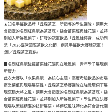
▲知名手搖飲品牌「丘森茶室」所指導的學生團隊，選用大
會指定的名間紅烏龍為茶基底，揉合苗栗經典桂花釀，並特
別加入新鮮鳳梨丁，研發的冠軍飲品「丘鳳桂檸露」成功問
鼎「2026臺灣國際茶飲文化節」創意手搖飲大賽總冠軍！
(圖／丘森茶室提供)
▉名間紅烏龍碰撞苗栗桂花釀與在地鳳梨 青年學子展現創
新實力
此次大賽以「水果烏龍」為核心主題，高度考驗飲品的市場
商業價值與現場展演性。丘森茶室參賽團隊在強敵環伺下展
現沉穩大將之風，選用大會指定的名間紅烏龍為茶基底，揉
合苗栗經典桂花釀，並特別加入新鮮鳳梨丁。學生們在決賽
現場以流暢精湛的技術展演，將傳統風味轉化為符合當代潮