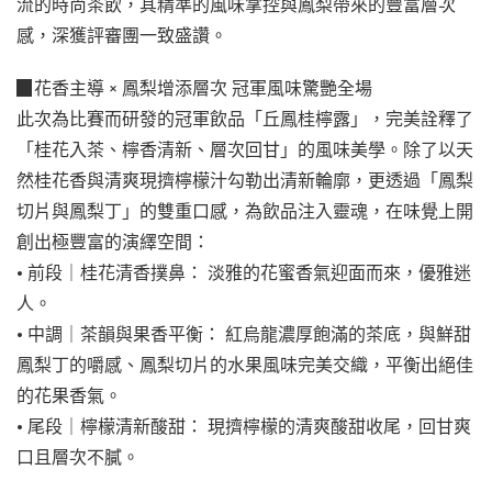
流的時尚茶飲，其精準的風味掌控與鳳梨帶來的豐富層次
感，深獲評審團一致盛讚。
▉花香主導 × 鳳梨增添層次 冠軍風味驚艷全場
此次為比賽而研發的冠軍飲品「丘鳳桂檸露」，完美詮釋了
「桂花入茶、檸香清新、層次回甘」的風味美學。除了以天
然桂花香與清爽現擠檸檬汁勾勒出清新輪廓，更透過「鳳梨
切片與鳳梨丁」的雙重口感，為飲品注入靈魂，在味覺上開
創出極豐富的演繹空間：
• 前段｜桂花清香撲鼻： 淡雅的花蜜香氣迎面而來，優雅迷
人。
• 中調｜茶韻與果香平衡： 紅烏龍濃厚飽滿的茶底，與鮮甜
鳳梨丁的嚼感、鳳梨切片的水果風味完美交織，平衡出絕佳
的花果香氣。
• 尾段｜檸檬清新酸甜： 現擠檸檬的清爽酸甜收尾，回甘爽
口且層次不膩。