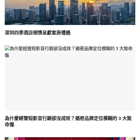
深圳四季酒店傾情呈獻套房禮遇
為什麼經營短影音行銷卻沒成效？揭密品牌定位模糊的 3 大致
命傷