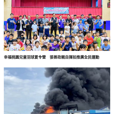
幸福桃園兒童羽球夏令營 張善政親自揮拍推廣全民運動