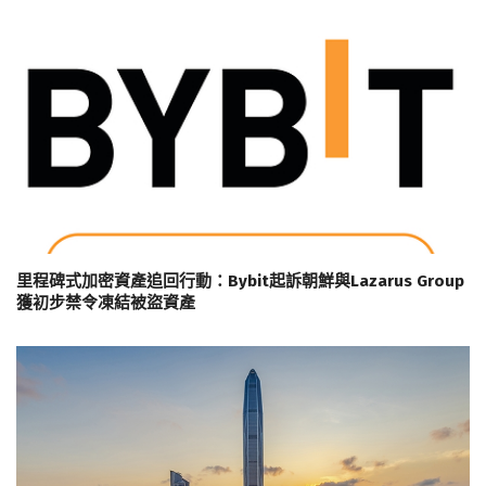
里程碑式加密資產追回行動：Bybit起訴朝鮮與Lazarus Group
獲初步禁令凍結被盜資產