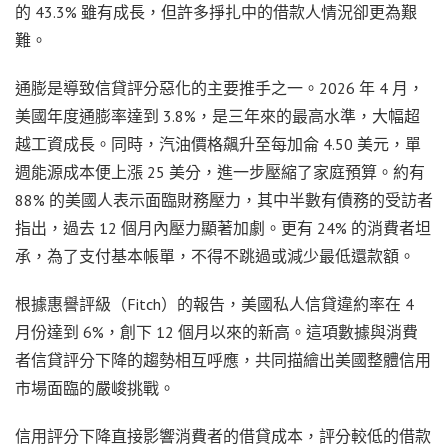
的 43.3% 雖有成長，但許多掙扎中的借款人情況卻更為艱
難。
通膨是導致信貸評分惡化的主要推手之一。2026 年 4 月，
美國年度通膨率達到 3.8%，是三年來的最高水準，大幅超
越工資成長。同時，汽油價格飆升至每加侖 4.50 美元，單
週能源成本便上漲 25 美分，進一步壓縮了家庭預算。約有
88% 的美國人表示面臨財務壓力，其中半數有債務的受訪者
指出，過去 12 個月內壓力顯著加劇。更有 24% 的消費者坦
承，為了支付基本帳單，不得不跳過或減少最低還款額。
根據惠譽評級（Fitch）的報告，美國私人信貸違約率在 4
月份達到 6%，創下 12 個月以來的新高。這項數據與消費
者信貸評分下降的趨勢相互呼應，共同描繪出美國整體信用
市場面臨的嚴峻挑戰。
信用評分下降直接影響消費者的借貸成本，評分較低的借款