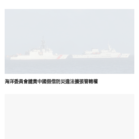
海洋委員會譴責中國假借防災違法擴張管轄權