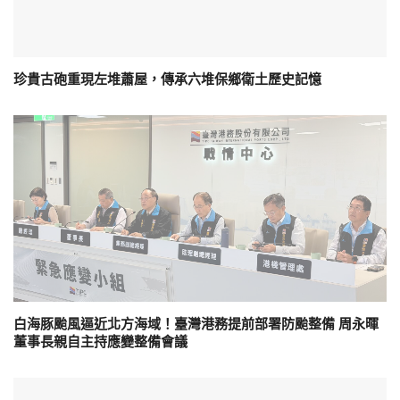
珍貴古砲重現左堆蕭屋，傳承六堆保鄉衛土歷史記憶
白海豚颱風逼近北方海域！臺灣港務提前部署防颱整備 周永暉
董事長親自主持應變整備會議