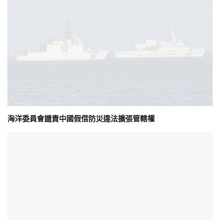
海洋委員會譴責中國假借防災違法擴張管轄權