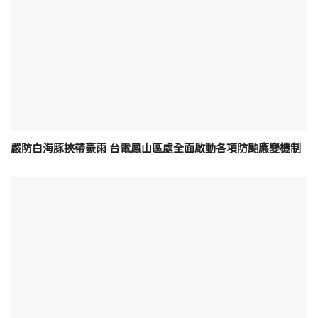
嚴防白海豚挾帶豪雨 台電鳳山區處全面啟動各項防颱應變機制