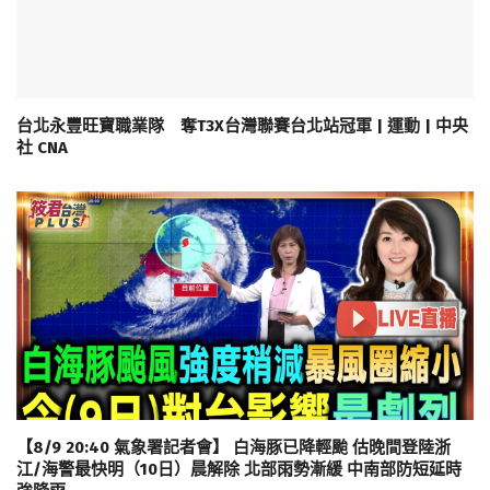
台北永豐旺寶職業隊 奪T3X台灣聯賽台北站冠軍 | 運動 | 中央
社 CNA
【8/9 20:40 氣象署記者會】 白海豚已降輕颱 估晚間登陸浙
江/海警最快明（10日）晨解除 北部雨勢漸緩 中南部防短延時