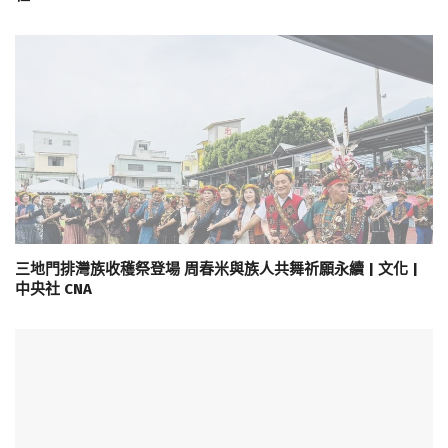
三地門排灣族收穫祭登場 周春米與族人共舞祈願永續 | 文化 |
中央社 CNA