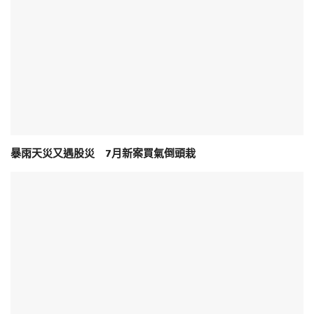
暴雨天災又遇股災 7月新案買氣倒頭栽