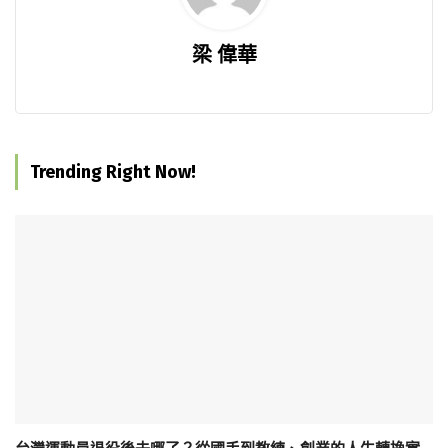
梁 偉華
Trending Right Now!