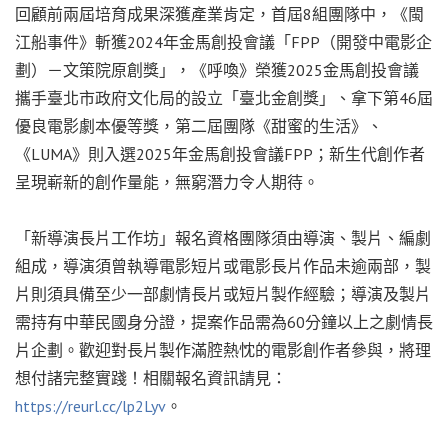
回顧前兩屆培育成果深獲產業肯定，首屆8組團隊中，《閩
江船事件》斬獲2024年金馬創投會議「FPP（開發中電影企
劃）－文策院原創獎」，《呼喚》榮獲2025金馬創投會議
攜手臺北市政府文化局的設立「臺北金創獎」、拿下第46屆
優良電影劇本優等獎，第二屆團隊《甜蜜的生活》、
《LUMA》則入選2025年金馬創投會議FPP；新生代創作者
呈現嶄新的創作量能，無窮潛力令人期待。
「新導演長片工作坊」報名資格團隊須由導演、製片、編劇
組成，導演須曾執導電影短片或電影長片作品未逾兩部，製
片則須具備至少一部劇情長片或短片製作經驗；導演及製片
需持有中華民國身分證，提案作品需為60分鐘以上之劇情長
片企劃。歡迎對長片製作滿腔熱忱的電影創作者參與，將理
想付諸完整實踐！相關報名資訊請見：
https://reurl.cc/lp2Lyv
。