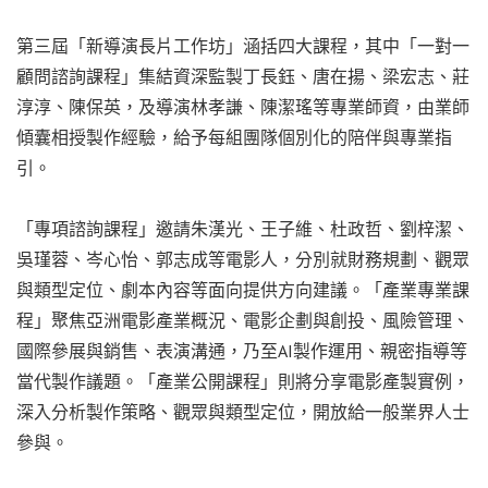
第三屆「新導演長片工作坊」涵括四大課程，其中「一對一
顧問諮詢課程」集結資深監製丁長鈺、唐在揚、梁宏志、莊
淳淳、陳保英，及導演林孝謙、陳潔瑤等專業師資，由業師
傾囊相授製作經驗，給予每組團隊個別化的陪伴與專業指
引。
「專項諮詢課程」邀請朱漢光、王子維、杜政哲、劉梓潔、
吳瑾蓉、岑心怡、郭志成等電影人，分別就財務規劃、觀眾
與類型定位、劇本內容等面向提供方向建議。「產業專業課
程」聚焦亞洲電影產業概況、電影企劃與創投、風險管理、
國際參展與銷售、表演溝通，乃至AI製作運用、親密指導等
當代製作議題。「產業公開課程」則將分享電影產製實例，
深入分析製作策略、觀眾與類型定位，開放給一般業界人士
參與。