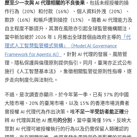
歷至少一次與 AI 代理相關的不良後果
，包括未經授權的操
作行為（20%）和付款（16%）、個人資料外洩（20%）、
欺詐（16%）和帳戶遭到操控（13%）。隨着 AI 代理能力及
自主程度不斷提升，其潛在風險亦引起全球監管機構關注，
當中新加坡於 2026 年 1 月推出全球首個由政府主導的
「代
理式人工智慧監管模式架構」（Model AI Governance
Framework for Agentic AI）
，針對 AI 代理的發展、風險管
理、隱私保護與倫理原則提供指引。同月，臺灣亦正式公布
施行《人工智慧基本法》，象徵相關監管從原則性指導，逐
步走向制度化與法制化。
不過，是次調查亦顯示，於今年第一季，已有 37% 的中國
大陸市場、20% 的臺灣市場，以及 15% 的香港市場消費者
曾授權 AI 代理代為作出決策。唯
不足一半受訪者能正確
分
辨 AI 代理與其他 AI 應用
的分別
，當中臺灣僅 39%，反映大
眾對 AI 代理可被授權執行的行為以及仍需保留人類確認的