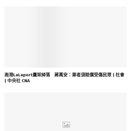
南港LaLaport鷹架掉落 蔣萬安：業者須賠償受傷民眾 | 社會
| 中央社 CNA