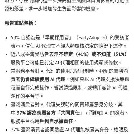
環節，存在明顯的進一步提高發生風險與負面影響的可能性
認知落差，進一步增加發生負面影響的機會。
報告重點包括：
59% 自認為是「早期採用者」（Early Adopter）的受訪者
表示，信任 AI 代理在不經人類覆核決定的情況下運作。
近八成臺灣受訪者表示
不確定（41%）或不知道（31%）
服務平台可能已訂定 AI 代理相關的使用規範或條款。
當服務平台對 AI 代理的使用加以限制時，44% 的臺灣消
費者
仍會繼續使用 AI 代理
，例如只以 AI 代理支援決策過
程而自行完成操作、嘗試繞過限制，或轉用容許 AI 代理
運作的平台等。
臺灣消費者對 AI 代理失誤時的問責歸屬意見分歧，其
中
37% 認為應屬各方「共同責任」，而非
由 AI 開發者、
服務平台或用戶
獨自承擔責任
。
77% 臺灣消費者認同驗證 AI 代理能核實其身分、權限及