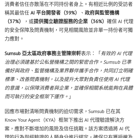
消費者信任亦散落在不同持份者身上。有相近比例的受訪者
稱其最信任
AI 平台開發者（39%）
、
政府與監管機構
（37%）
，或
提供獨立驗證服務的企業（36%）
確保 AI 代理
的安全保障及問責機制，可見相關風險並非單一持份者可獨
力應對。
Sumsub 亞太區政府事務主管陳崇軒
表示：「
有效的 AI 代理
治理必須建基於公私營機構之間的緊密合作。Sumsub 已準
備好與政府、監管機構及業界夥伴攜手合作，共同訂立明確
標準、改善問責機制，以及提升大眾對負責任使用 AI 代理
的意識，以保障消費者與企業，並確保相關系統能夠在具體
而可執行的安全框架下運作。
」
因應市場對清晰問責機制的迫切需求，Sumsub 已在其
Know Your Agent（KYA）框架下推出 AI 代理驗證解決方
案，應對不斷增加的風險及信任挑戰。該方案透過將 AI 代
理的行為與經驗證的人類身分進行綁定，確保只有獲授權及