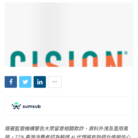
隨著監管機構警告大眾留意相關欺詐、資料外洩及濫用風
險，77% 臺灣消費者認為驗證 AI 代理將有助提升使用信心