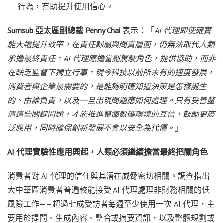
行為，有助提升使用信心。
Sumsub 亞太區副總裁 Penny Chai
表示：「
AI 代理即使確實
能大幅提升效率，在責任歸屬與問責層面，仍無法取代人類
承擔最終責任。AI 代理應擔當副駕駛角色，提供協助，而非
在缺乏監督下獨立行事。現今科技以前所未有的速度發展，
消費者與企業最需要的，是能夠明確知道決策是怎樣誕生
的、由誰負責，以及一旦出現問題應如何處理。只有妥善釐
清這些關鍵問題，才能推進整個數碼環境的互信，鼓勵更廣
泛應用，同時確保創新發展不會以安全為代價。
」
AI 代理實驗性應用興起，人類必須繼續擔當最終把關角色
消費者對 AI 代理的信任與其潛在威脅密切相關。調查指出
大中華區消費者普遍較能接受 AI 代理處理非財務相關的低
風險工作——超過七成受訪者每週至少使用一次 AI 代理，主
要用於提問、生成內容、整合或摘要資訊，以及整體規劃或