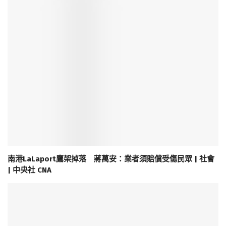
南港LaLaport鷹架掉落 蔣萬安：業者須賠償受傷民眾 | 社會
| 中央社 CNA