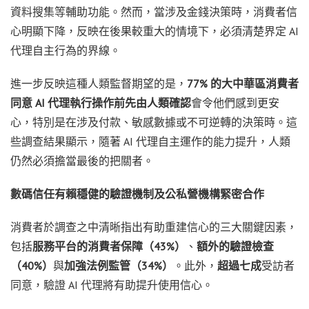
資料搜集等輔助功能。然而，當涉及金錢決策時，消費者信
心明顯下降，反映在後果較重大的情境下，必須清楚界定 AI
代理自主行為的界線。
進一步反映這種人類監督期望的是，
77% 的大中華區消費者
同意 AI 代理執行操作前先由人類確認
會令他們感到更安
心，特別是在涉及付款、敏感數據或不可逆轉的決策時。這
些調查結果顯示，隨著 AI 代理自主運作的能力提升，人類
仍然必須擔當最後的把關者。
數碼信任有賴穩健的驗證機制及公私營機構緊密合作
消費者於調查之中清晰指出有助重建信心的三大關鍵因素，
包括
服務平台的消費者保障（43%）
、
額外的驗證檢查
（40%）
與
加強法例監管（34%）
。此外，
超過七成
受訪者
同意，驗證 AI 代理將有助提升使用信心。