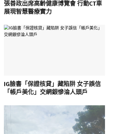
張善政出席高齡健康博覽會 行動CT車
展現智慧醫療實力
IG臉書「保證核貸」藏陷阱 女子誤信
「帳戶美化」交網銀慘淪人頭戶