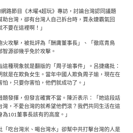
的網路節目《木曜4超玩》專訪，討論台灣認同議題
幫助台灣，卻有台灣人自己拆台時，賈永婕霸氣回
就不要在這裡啊！」
砲火攻擊，被批評為「酬庸董事長」、「徹底青鳥
邰智源卻幾乎免於攻擊。
指這種現象就是翻版的「周子瑜事件」。呂捷痛批：
明就是在欺負女生。當年中國人欺負周子瑜，現在在
害怕，只要你害怕，他們就成功了。」
借題發揮，但發言確實不當。陳沂表示：「她這段話
台灣，不愛台灣的就希望他們滾？我們共同生活在這
為101董事長該有的高度。」
批「吃台灣米、喝台灣水」卻幫中共打擊台灣的人是