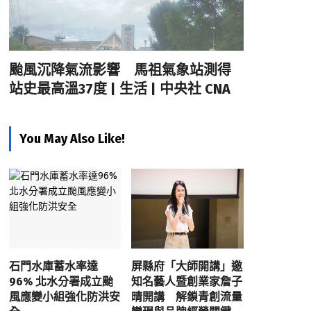
颱風沉降氣流影響 馬祖氣象站測得
站史最高溫37度 | 生活 | 中央社 CNA
You May Also Like!
石門水庫蓄水率達
屏縣府「大師開講」邀
96% 北水分署成立颱
知名藝人暨創業家詹子
風應變小組強化防洪安
晴開講 解鎖青創流量