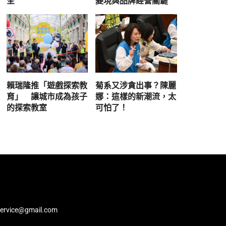
全
變現與品牌經營關鍵
賴瑞隆推「遊戲探索教
菊系又涉貪出事？陳麗
育」 讓城市成為孩子
娜：這樣的新潮流，太
的探索教室
可怕了！
service@gmail.com