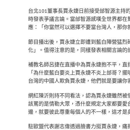
台北101董事長賈永婕日前接受邰智源主持
時發表爭議言論。當邰智源感嘆全世界都在
應：「你當然可以選擇不要當台灣人，那你
節目播出後，賈永婕立即遭到藍白陣營猛烈
化」。值得注意的是，同樣發表相關言論的
補教名師呂捷在直播中為賈永婕抱不平，直
「為什麼藍白要炎上賈永婕不炎上邰哥？擺
台灣的中國人欺負賈永婕，他們就是要讓你
網紅陳沂則持不同看法，認為賈永婕雖然被
該罵的是情勒大眾，憑什麼規定大家都要愛
邊，就要彼此尊重每個人的不一樣，這才是身
駐歐盟代表謝志偉透過臉書力挺賈永婕，痛