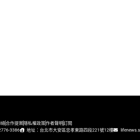
聯絡
合作提案
隱私權政策
作者聲明
訂閱
776-3386
地址：台北市大安區忠孝東路四段221號12樓
lifenews.