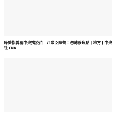
綠營指曾稱中央擋疫苗 江啟臣陣營：勿轉移焦點 | 地方 | 中央
社 CNA