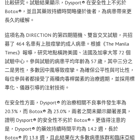
比較研究。試驗結果顯示，Dysport® 在安全性上不劣於
Botox®，並且其藥效持續時間略優於後者，為病患帶來更
長久的緩解。
這項名為 DIRECTION 的第四期隨機、雙盲交叉試驗，共招
募了 464 名患有上肢痙攣的成人病患。根據《The Manila
Times》報導，研究地點橫跨美國、法國及加拿大等 72 個
試驗中心。參與試驗的病患平均年齡為 57 歲，其中三分之
二是男性，多數因中風導致痙攣。為確保公平性與可比性，
每位參與者都接受了兩種肉毒桿菌素的治療週期，並採用標
準化、儀器引導的注射技術。
在安全性方面，Dysport® 的治療相關不良事件發生率為
20.3%，而 Botox® 為 23.0%，兩者之間未顯示顯著差異，
證明 Dysport® 的安全性不劣於 Botox®。更值得注意的
是，Dysport® 的藥效持續時間平均為 14.2 週，長於
Botox® 的 13.8 週，且此結果在大多數病患族群和臨床亞組