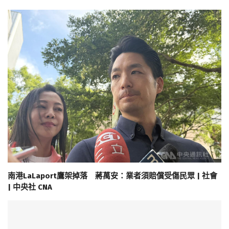
南港LaLaport鷹架掉落 蔣萬安：業者須賠償受傷民眾 | 社會
| 中央社 CNA