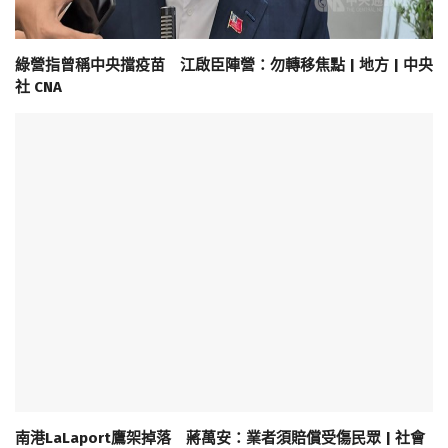
綠營指曾稱中央擋疫苗 江啟臣陣營：勿轉移焦點 | 地方 | 中央
社 CNA
南港LaLaport鷹架掉落 蔣萬安：業者須賠償受傷民眾 | 社會