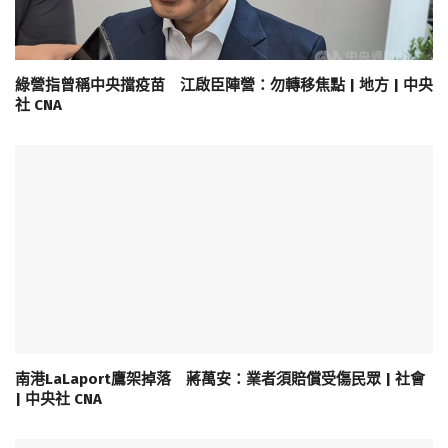
綠營指曾稱中央擋疫苗 江啟臣陣營：勿轉移焦點 | 地方 | 中央
社 CNA
南港LaLaport鷹架掉落 蔣萬安：業者須賠償受傷民眾 | 社會
| 中央社 CNA