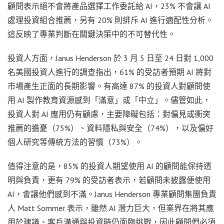
顧問表示絕不會將產品選擇工作委託給 AI，23% 不會讓 AI
處理投資組合推薦，另有 20% 則排斥 AI 進行適配性分析。
這反映了專業判斷在關鍵決策中的不可替代性。
投資人方面，Janus Henderson 於 3 月 5 日至 24 日對 1,000
名美國投資人進行的調查指出，61% 的受訪者預期 AI 將對
市場產生正面的長期影響。有高達 87% 的投資人對顧問使
用 AI 製作教育資源感到「滿意」或「中立」。儘管如此，
投資人對 AI 應用仍有顧慮，主要障礙包括：對偏見或衝突
推薦的擔憂（75%）、資料隱私與安全（74%），以及偏好
個人研究等傳統方法的習慣（73%）。
值得注意的是，85% 的投資人期望使用 AI 的顧問能保持透
明與負責，更有 79% 的受訪者表示，若顧問未披露便使用
AI，會讓他們感到不滿。Janus Henderson 專業顧問集團負責
人 Matt Sommer 表示，雖然 AI 潛力巨大，但業界在將其應
用於建議、客戶溝通與投資時仍面臨挑戰，因此顧問們必須