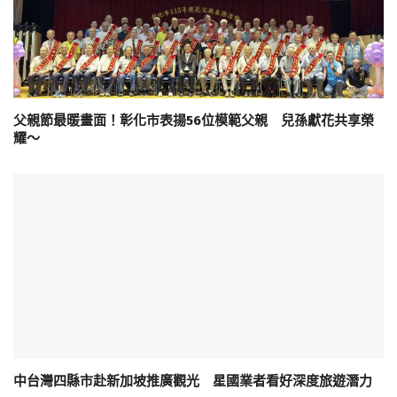
父親節最暖畫面！彰化市表揚56位模範父親 兒孫獻花共享榮
耀～
中台灣四縣市赴新加坡推廣觀光 星國業者看好深度旅遊潛力