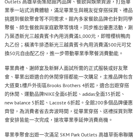
Outlets 高雄草衙集結館內品牌、餐飲與娛樂資源，打造畢
業季一站式消費體驗，滿足畢業生與親友從穿搭採買、禮品
挑選到餐飲聚會等不同需求。館內多家餐飲品牌也針對同學
聚餐、師生餐敘與家庭歡聚等情境，同步推出優惠活動，涮
乃葉憑新光三越貴賓卡內用消費滿1,000元，即贈櫻桃鴨肉
丸乙份；橫濱牛排憑新光三越貴賓卡內用消費滿500元可兌
換50元自由配乙份，進一步帶動畢業季聚餐消費動能。
畢業典禮、謝師宴及新鮮人面試所需的正式服裝或好友聚
會、畢業出遊適合的休閒穿搭都能一次購足，主推品牌包含
大道東1樓戶外街區Brooks Brothers 4折起，適合出遊穿搭
的休閒、運動品牌NIKE全面6折起、adidas全面35折起、
new balance 5折起、Lacoste 6折起。全館200多個品牌優惠
齊發，為消費者省去奔波時間，從畢業穿搭、送禮採買到聚
會安排皆能一次完成，搶攻畢業季延伸消費商機。
畢業季聚會出遊一次滿足 SKM Park Outlets 高雄草衙串聯購