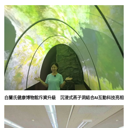
白蘭氏健康博物館斥資升級 沉浸式燕子洞結合AI互動科技亮相