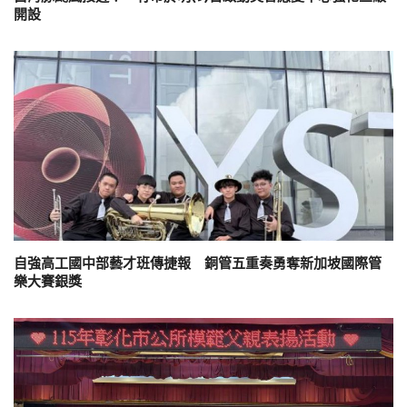
開設
自強高工國中部藝才班傳捷報 銅管五重奏勇奪新加坡國際管
樂大賽銀獎