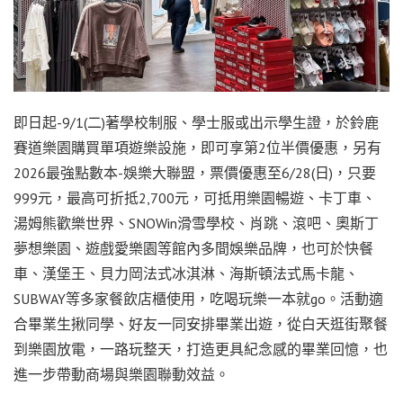
即日起-9/1(二)著學校制服、學士服或出示學生證，於鈴鹿
賽道樂園購買單項遊樂設施，即可享第2位半價優惠，另有
2026最強點數本-娛樂大聯盟，票價優惠至6/28(日)，只要
999元，最高可折抵2,700元，可抵用樂園暢遊、卡丁車、
湯姆熊歡樂世界、SNOWin滑雪學校、肖跳、滾吧、奧斯丁
夢想樂園、遊戲愛樂園等館內多間娛樂品牌，也可於快餐
車、漢堡王、貝力岡法式冰淇淋、海斯頓法式馬卡龍、
SUBWAY等多家餐飲店櫃使用，吃喝玩樂一本就go。活動適
合畢業生揪同學、好友一同安排畢業出遊，從白天逛街聚餐
到樂園放電，一路玩整天，打造更具紀念感的畢業回憶，也
進一步帶動商場與樂園聯動效益。