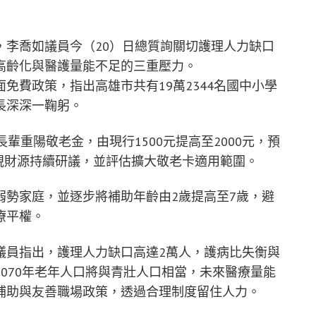
，李喬如議員今（20）日總質詢關切護理人力缺口
高齡化與醫護量能不足的三重壓力。
免費政策，指出高雄市共有19萬2344名國中小學
長深深一鞠躬。
輩重陽敬老金，由現行1500元提高至2000元，預
將視財源持續研議，並評估擴大敬老卡適用範圍。
弱勢家庭，並逐步將補助年齡由2歲提高至7歲，避
療平權。
議員指出，護理人力缺口高達2萬人，護病比失衡與
070年老年人口將與青壯人口相當，未來醫療量能
補助與友善職場政策，透過合理制度留住人力。