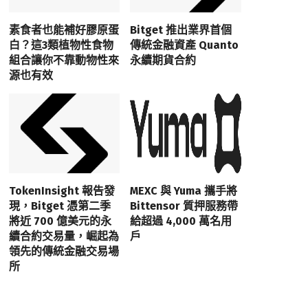
素食者也能補好膠原蛋
Bitget 推出業界首個
白？這3類植物性食物
傳統金融資產 Quanto
組合讓你不靠動物性來
永續期貨合約
源也有效
TokenInsight 報告發
MEXC 與 Yuma 攜手將
現，Bitget 憑第二季
Bittensor 質押服務帶
將近 700 億美元的永
給超過 4,000 萬名用
續合約交易量，崛起為
戶
領先的傳統金融交易場
所