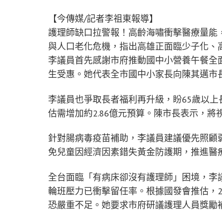
【今傳媒/記者李祖東報導】
護理師缺口拉警報！高齡海嘯衝擊醫療量能
與人口老化危機，指出高雄正面臨少子化、
李議員首先感謝市府推動國中小營養午餐全面
生受惠。她代表全市國中小家長向陳其邁市
李議員也爭取長者福利再升級，盼65歲以上長
估需增加約2.86億元預算。陳市長表示，
針對腸病毒疫苗補助，李議員建議優先照顧
免兒童因經濟因素錯失黃金防護期，推進醫
全台面臨「有病床卻沒有護理師」困境，李
輪班壓力已衝擊留任率。根據國發會推估，2
恐嚴重不足。她要求市府研議護理人員獎勵