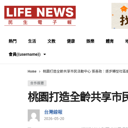
熱門
生活
文教
健康
娛樂
體育
會員({username})
Home
桃園打造全齡共享市民活動中心 張善政：逐步轉型社區
合作媒體
桃園打造全齡共享市
台灣線報
2026-05-20