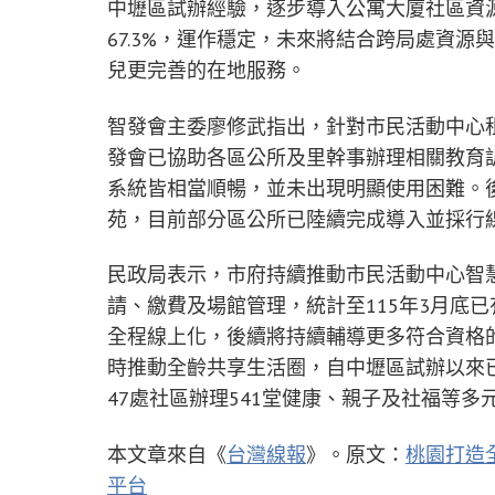
中壢區試辦經驗，逐步導入公寓大廈社區資
67.3%，運作穩定，未來將結合跨局處資
兒更完善的在地服務。
智發會主委廖修武指出，針對市民活動中心
發會已協助各區公所及里幹事辦理相關教育
系統皆相當順暢，並未出現明顯使用困難。
苑，目前部分區公所已陸續完成導入並採行
民政局表示，市府持續推動市民活動中心智
請、繳費及場館管理，統計至115年3月底已
全程線上化，後續將持續輔導更多符合資格
時推動全齡共享生活圈，自中壢區試辦以來已擴
47處社區辦理541堂健康、親子及社福等
本文章來自《
台灣線報
》。原文：
桃園打造
平台