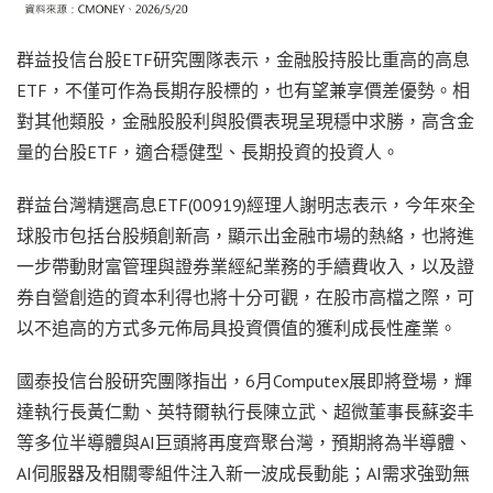
群益投信台股ETF研究團隊表示，金融股持股比重高的高息
ETF，不僅可作為長期存股標的，也有望兼享價差優勢。相
對其他類股，金融股股利與股價表現呈現穩中求勝，高含金
量的台股ETF，適合穩健型、長期投資的投資人。
群益台灣精選高息ETF(00919)經理人謝明志表示，今年來全
球股市包括台股頻創新高，顯示出金融市場的熱絡，也將進
一步帶動財富管理與證券業經紀業務的手續費收入，以及證
券自營創造的資本利得也將十分可觀，在股市高檔之際，可
以不追高的方式多元佈局具投資價值的獲利成長性產業。
國泰投信台股研究團隊指出，6月Computex展即將登場，輝
達執行長黃仁勳、英特爾執行長陳立武、超微董事長蘇姿丰
等多位半導體與AI巨頭將再度齊聚台灣，預期將為半導體、
AI伺服器及相關零組件注入新一波成長動能；AI需求強勁無