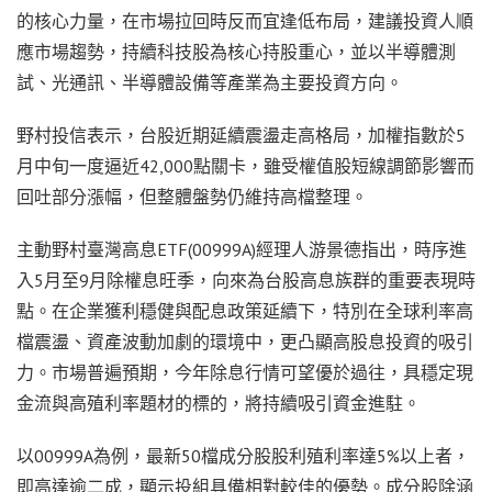
的核心力量，在市場拉回時反而宜逢低布局，建議投資人順
應市場趨勢，持續科技股為核心持股重心，並以半導體測
試、光通訊、半導體設備等產業為主要投資方向。
野村投信表示，台股近期延續震盪走高格局，加權指數於5
月中旬一度逼近42,000點關卡，雖受權值股短線調節影響而
回吐部分漲幅，但整體盤勢仍維持高檔整理。
主動野村臺灣高息ETF(00999A)經理人游景德指出，時序進
入5月至9月除權息旺季，向來為台股高息族群的重要表現時
點。在企業獲利穩健與配息政策延續下，特別在全球利率高
檔震盪、資產波動加劇的環境中，更凸顯高股息投資的吸引
力。市場普遍預期，今年除息行情可望優於過往，具穩定現
金流與高殖利率題材的標的，將持續吸引資金進駐。
以00999A為例，最新50檔成分股股利殖利率達5%以上者，
即高達逾二成，顯示投組具備相對較佳的優勢。成分股除涵