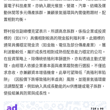
蓋電子科技產業，亦納入觀光餐旅、營建、汽車、紡織及運
動休閒等多元傳產族群，兼顧景氣循環與內需復甦題材，配
置相對均衡。
野村投信副總樓克望表示，所謂高息族群，係指企業或投資
標的（如ETF）具備相對較高的現金股利殖利率。此類標的
通常具備穩定現金流（如金融、電信及部分傳產產業），獲
利波動較低，屬於成長性相對成熟但配息能力穩定的公司。
在投資策略上，除傳統依殖利率篩選外，亦有透過主動式管
理，由經理人依據企業基本面與產業趨勢進行選股，不僅追
求息收，亦兼顧資本增值機會。此舉可望降低「高殖利率陷
阱」（因股價下跌導致殖利率虛高）風險，並隨景氣循環靈
活調整配置，例如納入具成長動能的AI供應鏈或電子族群，
使投組兼具防禦與成長性。