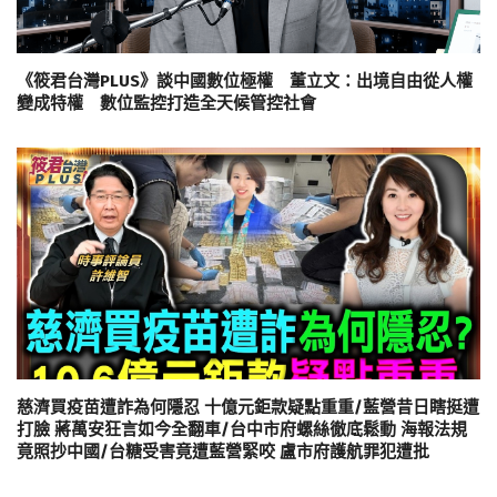
《筱君台灣PLUS》談中國數位極權 董立文：出境自由從人權
變成特權 數位監控打造全天候管控社會
慈濟買疫苗遭詐為何隱忍 十億元鉅款疑點重重/藍營昔日瞎挺遭
打臉 蔣萬安狂言如今全翻車/台中市府螺絲徹底鬆動 海報法規
竟照抄中國/台糖受害竟遭藍營緊咬 盧市府護航罪犯遭批