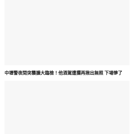
中壢警夜間突襲擴大臨檢！他酒駕遭攔再揪出無照 下場慘了