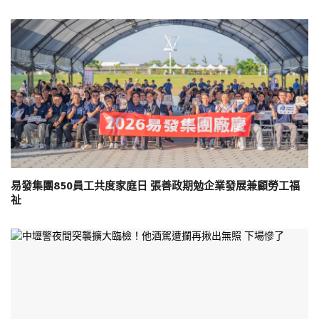
易發集團850員工共度家庭日 張善政期勉企業發展兼顧勞工福
祉