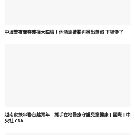
中壢警夜間突襲擴大臨檢！他酒駕遭攔再揪出無照 下場慘了
越南家扶串聯台越青年 攜手在地醫療守護兒童健康 | 國際 | 中
央社 CNA