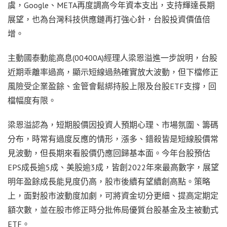
虞，Google、META再度調高今年資本支出，支持輝達長期
展望，也為台灣科技供應鏈再打強心針，台股投資價值倍
增。
主動國泰動能高息(00400A)經理人梁恩溢進一步說明，台股
近期乖離率過高，顯示短線過熱確實放大波動，但下檔修正
風險受企業盈餘、金管會鬆綁持股上限及台股ETF支撐，回
檔幅度有限。
梁恩溢認為，短期股價因投資人預期心理、市場氛圍、籌碼
分布，時常有過度反應的情形，漲多、錯殺皆是短線股價常
見波動，但長期來看股價仍應回歸基本面。今年台股預估
EPS成長逾5成、美股逾3成，皆創2022年來最高數字，展望
明年盈餘成長能見度仍高，股市後續有望續創高點。策略
上，面對股市波動度加劇，可將資金切分更細、提高定期定
額次數，並在股市修正時分批佈局優質台股基金及主被動式
ETF。