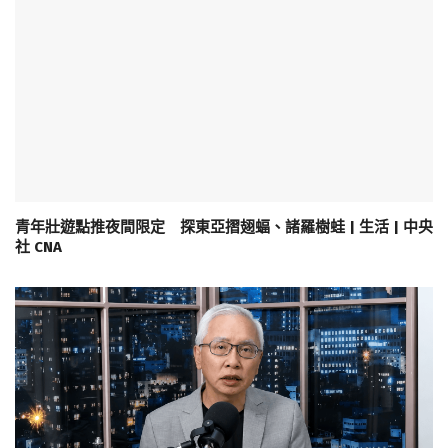
青年壯遊點推夜間限定 探東亞摺翅蝠、諸羅樹蛙 | 生活 | 中央
社 CNA