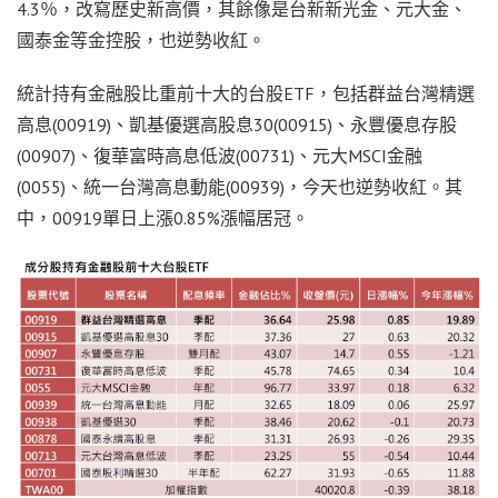
4.3％，改寫歷史新高價，其餘像是台新新光金、元大金、
國泰金等金控股，也逆勢收紅。
統計持有金融股比重前十大的台股ETF，包括群益台灣精選
高息(00919)、凱基優選高股息30(00915)、永豐優息存股
(00907)、復華富時高息低波(00731)、元大MSCI金融
(0055)、統一台灣高息動能(00939)，今天也逆勢收紅。其
中，00919單日上漲0.85%漲幅居冠。