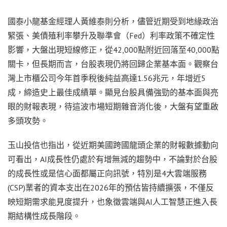
國泰小龍基金經理人黃維泰則分析，儘管近期受到地緣政治
緊張、美債殖利率攀升及聯準會（Fed）利率政策不確定性
影響，大盤出現短線修正，從42,000點附近回落至40,000點
關卡，但長期而言，台股表現仍將回歸企業基本面。觀察台
灣上市櫃公司今年首季稅後純益高達1.56兆元，年增近5
成，締造史上最佳成績單。顯見台股具備強勁的基本面與亮
眼的財報表現，待這波市場短期雜音消化後，大盤有望重啟
多頭攻勢。
玉山投信也指出，從近期美國跨國龍頭企業的財報數據動向
可看出，AI成長性仍處於有增無減的趨勢中，不論對於台股
的成長性或是信心面都屬正向訊號，特別是4大雲端服務
(CSP)業者的資本支出在2026年的預估皆持續擴張，不僅反
映短期需求能見度提升，也象徵雲端與AI人工智慧正進入長
期結構性成長階段。