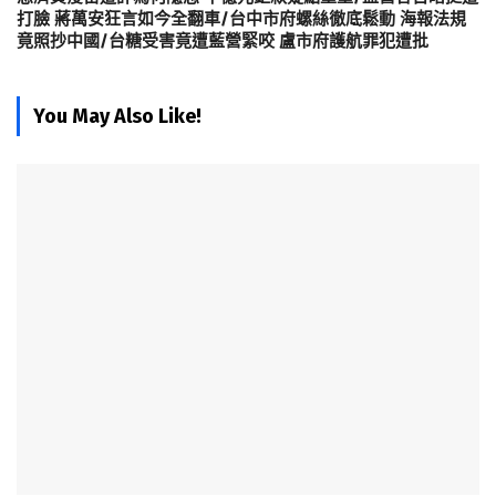
打臉 蔣萬安狂言如今全翻車/台中市府螺絲徹底鬆動 海報法規
竟照抄中國/台糖受害竟遭藍營緊咬 盧市府護航罪犯遭批
You May Also Like!