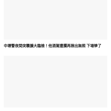
中壢警夜間突襲擴大臨檢！他酒駕遭攔再揪出無照 下場慘了