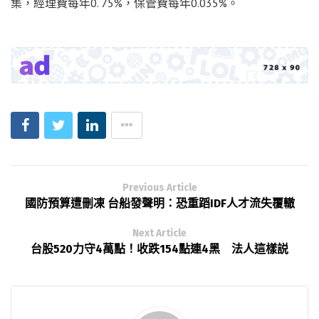
集，經理費每年0. 75%，保管費每年0.035%。
Previous Article
國防預算遭刪凍 台船發聲明：恐重蹈IDF人才流失覆轍
Next Article
台股520力守4萬點！收跌154點連4黑 法人這樣説