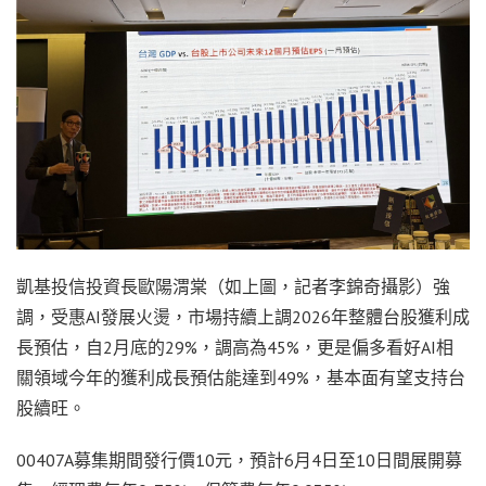
凱基投信投資長歐陽渭棠（如上圖，記者李錦奇攝影）強
調，受惠AI發展火燙，市場持續上調2026年整體台股獲利成
長預估，自2月底的29%，調高為45%，更是偏多看好AI相
關領域今年的獲利成長預估能達到49%，基本面有望支持台
股續旺。
00407A募集期間發行價10元，預計6月4日至10日間展開募