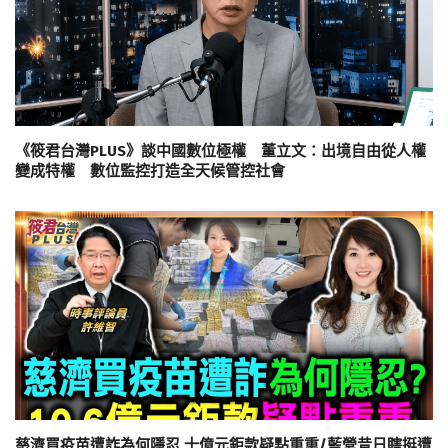
《筱君台灣PLUS》談中國數位極權 董立文：出境自由從人權
變成特權 數位監控打造全天候管控社會
慈濟買疫苗遭詐為何隱忍 十億元鉅款疑點重重/藍營昔日瞎挺遭