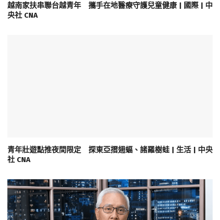
越南家扶串聯台越青年 攜手在地醫療守護兒童健康 | 國際 | 中
央社 CNA
青年壯遊點推夜間限定 探東亞摺翅蝠、諸羅樹蛙 | 生活 | 中央
社 CNA