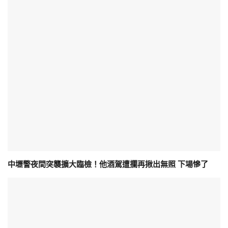
中壢警夜間突襲擴大臨檢！他酒駕遭攔再揪出無照 下場慘了