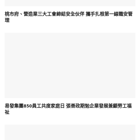
桃市府、營造業三大工會締結安全伙伴 攜手扎根第一線職安管
理
易發集團850員工共度家庭日 張善政期勉企業發展兼顧勞工福
祉