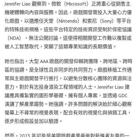
Jennifer Liao 觀察到，微軟（Microsoft）正將重心從銷售主
機硬體轉向內容與服務。因此，遊戲開發需投入大量心力優
化遊戲，以適應任天堂（Nintendo）和索尼（Sony）等平台
的特殊技術規格。這些平台特定的技術資訊受制於保密協議
（NDA），無法公開討論，這使得相關開發工作難以複製或
被人工智慧取代，突顯了這類專業知識的長期價值。
她也指出，大型 AAA 遊戲的開發仰賴跨團隊、跨地區、跨時
區的協調，是全球性且非同步的共同努力。遊戲移植工作通
常與主遊戲開發平行進行，以避免分散核心團隊的資源與注
意力。對於有志投身渲染工程領域的人士，Jennifer Liao 建
議應具備紮實的圖形學基礎、擁有個人專案，並透過 GDC
演講了解產業趨勢。她強調，許多問題的解決始於細心觀察
螢幕上不尋常的視覺表現，配合有效的視覺化與偵錯工具，
逐步形成假設並加以驗證。
然而，2023 年可能是美國遊戲產業最後對新進者友善的一