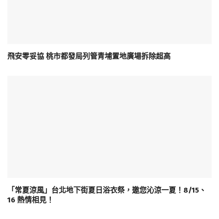
飛安零妥協 桃市都發局列管青埔置地廣場拆除超高
「常夏涼風」台北地下街夏日浴衣祭，邀您沁涼一夏！8/15、
16 熱情相見！