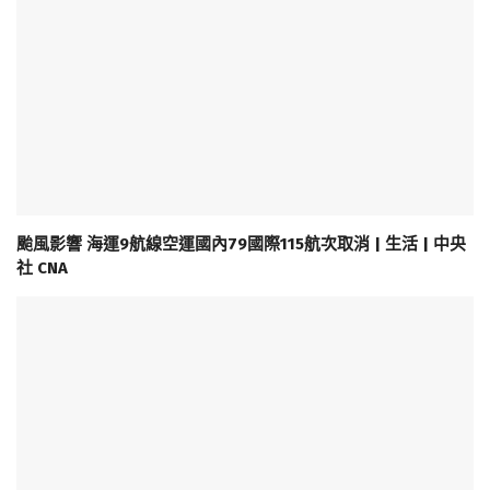
颱風影響 海運9航線空運國內79國際115航次取消 | 生活 | 中央
社 CNA