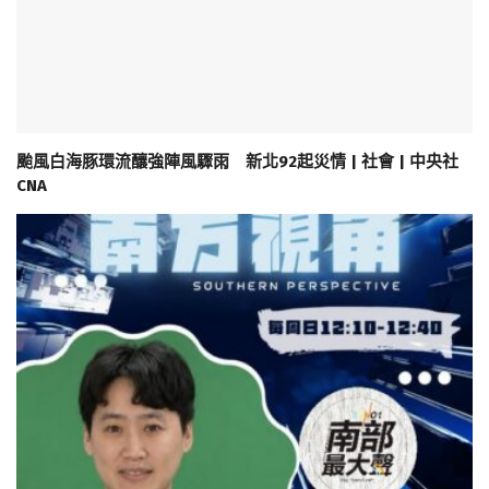
颱風白海豚環流釀強陣風驟雨 新北92起災情 | 社會 | 中央社
CNA