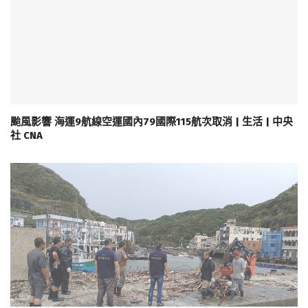
颱風影響 海運9航線空運國內79國際115航次取消 | 生活 | 中央
社 CNA