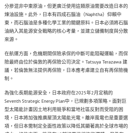
分摻混非中東原油，但更廣泛使用這類原油需要改造日本的
煉油設施。此外，日本有四成石腦油（Naphtha）仰賴中
東，而石腦油是多種化學工業的關鍵原料。日本必須將石腦
油納入其能源安全戰略的核心考量，並建立儲備制度與分散
來源。
在航運方面，危機期間保險承保的中斷可能阻礙運輸，而保
險最終由位於倫敦的再保險公司決定。Tatsuya Terazawa 建
議，若倫敦無法提供再保險，日本應考慮建立自有再保險機
制。
為強化長期能源安全，日本政府在2025年2月定稿的
Seventh Strategic Energy Plan中，已規劃多項策略。面對巨
型太陽能計畫因土地利用競爭和當地社區反對而受阻的困
境，日本將加強推廣屋頂太陽能光電。離岸風電也是重要選
項，但日本需制定全面性政策以降低其顯著高於全球市場的