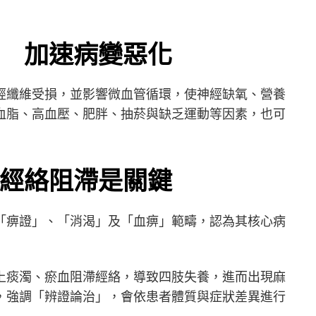
 加速病變惡化
經纖維受損，並影響微血管循環，使神經缺氧、營養
血脂、高血壓、肥胖、抽菸與缺乏運動等因素，也可
經絡阻滯是關鍵
「痹證」、「消渴」及「血痹」範疇，認為其核心病
上痰濁、瘀血阻滯經絡，導致四肢失養，進而出現麻
，強調「辨證論治」，會依患者體質與症狀差異進行