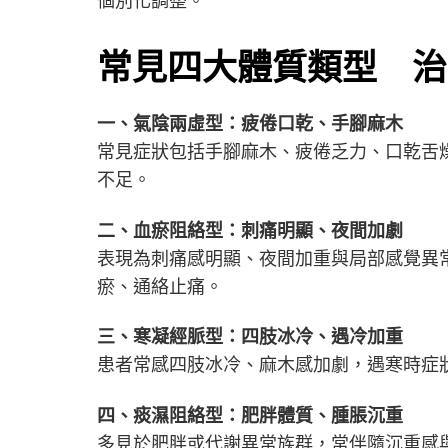
個別化調整。
常見四大體質類型 治
一、氣陰兩虛型：疲倦口乾、手腳麻木
常見症狀包括手腳麻木、疲倦乏力、口乾舌
不足。
二、血瘀阻絡型：刺痛明顯、夜間加劇
表現為刺痛感明顯、夜間加重與局部感覺異
瘀、通絡止痛。
三、寒凝經脈型：四肢冰冷、遇冷加重
患者常感四肢冰冷、麻木感加劇，遇寒時症
四、痰濕阻絡型：肥胖體質、腫脹沉重
多見於肥胖或代謝異常族群，常伴隨沉重感