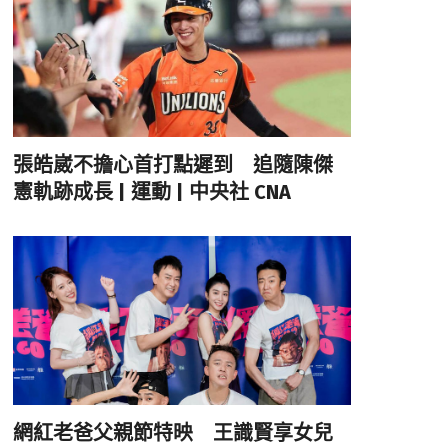
張皓崴不擔心首打點遲到 追隨陳傑
憲軌跡成長 | 運動 | 中央社 CNA
網紅老爸父親節特映 王識賢享女兒