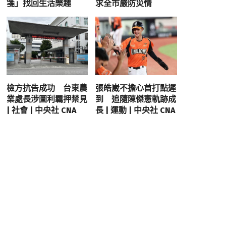
箋」找回生活樂趣
求全市嚴防災情
檢方抗告成功 台東農
張皓崴不擔心首打點遲
業處長涉圖利羈押禁見
到 追隨陳傑憲軌跡成
| 社會 | 中央社 CNA
長 | 運動 | 中央社 CNA