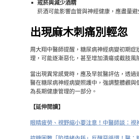
戒菸與減少酒精
菸酒可能影響血管與神經健康，應盡量避
出現麻木刺痛別輕忽 
周大翔中醫師提醒，糖尿病神經病變初期症
理，可能逐漸惡化，甚至增加潰瘍或截肢風
當出現異常感覺時，應及早就醫評估，透過
醫在糖尿病神經病變照護中，強調整體觀與
為長期健康管理的一部分。
【延伸閱讀】
眼睛疲勞、視野縮小要注意！中醫師談：視
控糖困難「陷情緒內耗」反釀惡循環！醫：