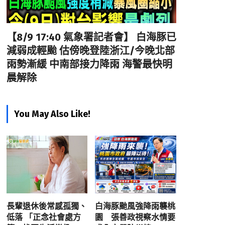
【8/9 17:40 氣象署記者會】 白海豚已
減弱成輕颱 估傍晚登陸浙江/今晚北部
雨勢漸緩 中南部接力降雨 海警最快明
晨解除
You May Also Like!
長輩退休後常感孤獨、
白海豚颱風強降雨襲桃
低落 「正念社會處方
園 張善政視察水情要