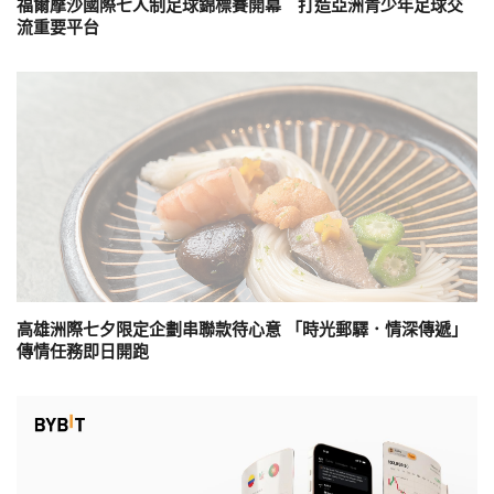
福爾摩沙國際七人制足球錦標賽開幕 打造亞洲青少年足球交
流重要平台
高雄洲際七夕限定企劃串聯款待心意 「時光郵驛．情深傳遞」
傳情任務即日開跑