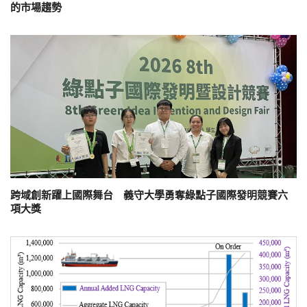
的市場趨勢
跨域創新躍上國際舞台 義守大學勇奪綠點子國際發明競賽六
項大獎