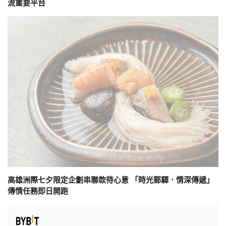
流重要平台
高雄洲際七夕限定企劃串聯款待心意 「時光郵驛．情深傳遞」
傳情任務即日開跑