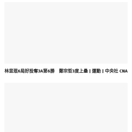
林昱珉6局好投奪3A第6勝 鄭宗哲3度上壘 | 運動 | 中央社 CNA