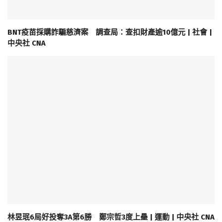
BNT疫苗採購詐騙慈濟案 調查局：查扣財產逾10億元 | 社會 |
中央社 CNA
林昱珉6局好投奪3A第6勝 鄭宗哲3度上壘 | 運動 | 中央社 CNA