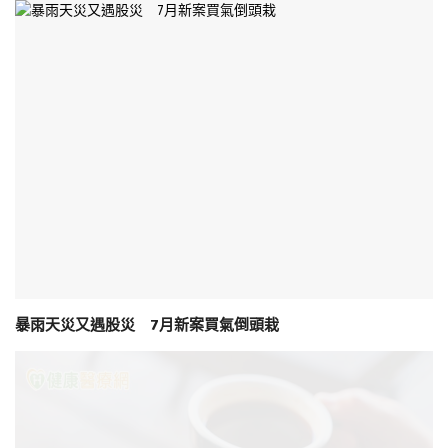
暴雨天災又遇股災 7月新案買氣倒頭栽