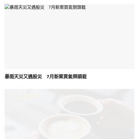
暴雨天災又遇股災 7月新案買氣倒頭栽