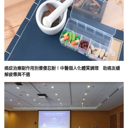
癌症治療副作用別傻傻忍耐！中醫個人化體質調理 助癌友緩
解疲憊與不適