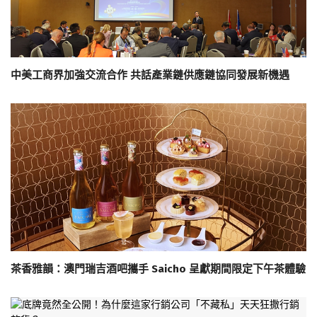
中美工商界加強交流合作 共話產業鏈供應鏈協同發展新機遇
茶香雅韻：澳門瑞吉酒吧攜手 Saicho 呈獻期間限定下午茶體驗