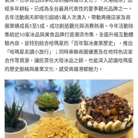
氣候，也孕育出四季吃冰的獨特城市文化；「大港閱冰」歷
經多年耕耘，已成為全台最具代表性的夏季觀光品牌之一。
去年活動兩天即吸引超過5萬人次湧入，帶動周邊店家及商
圈業績成長3至5成，成功創造觀光與消費熱潮。今年活動除
集結近50家冰品與美食品牌打造潮流市集，全面升級互動體
驗內容，並特別結合哈瑪星的「百年製冰產業歷史」，推出
「哈瑪星走讀小旅行」；同時串聯商圈優惠及在地特色店家
合作等資源，讓民眾在大啖冰品之餘，也能深入認識哈瑪星
的歷史脈絡與產業文化，感受高雄港都魅力。