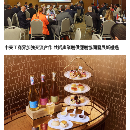
中美工商界加強交流合作 共話產業鏈供應鏈協同發展新機遇