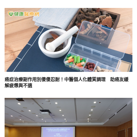
癌症治療副作用別傻傻忍耐！中醫個人化體質調理 助癌友緩
解疲憊與不適